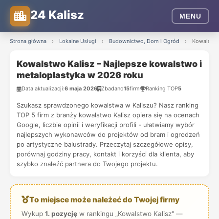
24 Kalisz
MENU
Strona główna
›
Lokalne Usługi
›
Budownictwo, Dom i Ogród
›
Kowalstwo
Kowalstwo Kalisz – Najlepsze kowalstwo i
metaloplastyka w 2026 roku
Data aktualizacji:
6 maja 2026
Zbadano
15
firm
Ranking TOP
5
Szukasz sprawdzonego kowalstwa w Kaliszu? Nasz ranking
TOP 5 firm z branży kowalstwo Kalisz opiera się na ocenach
Google, liczbie opinii i weryfikacji profili - ułatwiamy wybór
najlepszych wykonawców do projektów od bram i ogrodzeń
po artystyczne balustrady. Przeczytaj szczegółowe opisy,
porównaj godziny pracy, kontakt i korzyści dla klienta, aby
szybko znaleźć partnera do Twojego projektu.
To miejsce może należeć do Twojej firmy
Wykup
1. pozycję
w rankingu „Kowalstwo Kalisz" —