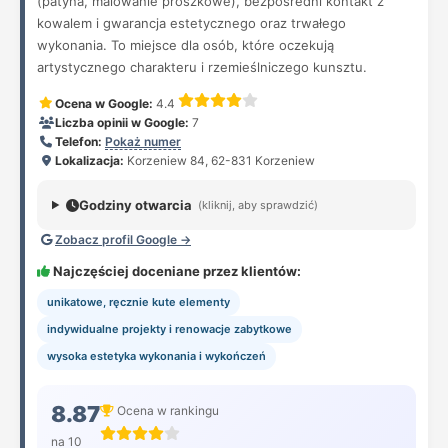
(patyna, malowanie proszkowe), bezpośredni kontakt z
kowalem i gwarancja estetycznego oraz trwałego
wykonania. To miejsce dla osób, które oczekują
artystycznego charakteru i rzemieślniczego kunsztu.
Ocena w Google:
4.4
Liczba opinii w Google:
7
Telefon:
Pokaż numer
Lokalizacja:
Korzeniew 84, 62-831 Korzeniew
Godziny otwarcia
(kliknij, aby sprawdzić)
Zobacz profil Google →
Najczęściej doceniane przez klientów:
unikatowe, ręcznie kute elementy
indywidualne projekty i renowacje zabytkowe
wysoka estetyka wykonania i wykończeń
8.87
Ocena w rankingu
na 10