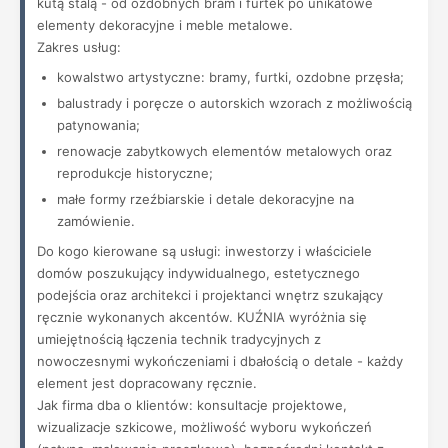
kutą stalą - od ozdobnych bram i furtek po unikatowe
elementy dekoracyjne i meble metalowe.
Zakres usług:
kowalstwo artystyczne: bramy, furtki, ozdobne przęsła;
balustrady i poręcze o autorskich wzorach z możliwością
patynowania;
renowacje zabytkowych elementów metalowych oraz
reprodukcje historyczne;
małe formy rzeźbiarskie i detale dekoracyjne na
zamówienie.
Do kogo kierowane są usługi: inwestorzy i właściciele
domów poszukujący indywidualnego, estetycznego
podejścia oraz architekci i projektanci wnętrz szukający
ręcznie wykonanych akcentów. KUŹNIA wyróżnia się
umiejętnością łączenia technik tradycyjnych z
nowoczesnymi wykończeniami i dbałością o detale - każdy
element jest dopracowany ręcznie.
Jak firma dba o klientów: konsultacje projektowe,
wizualizacje szkicowe, możliwość wyboru wykończeń