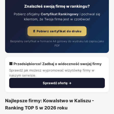
Znalazłeś swoją firmę w rankingu?
Pobierz oficjalny
Certyfikat Rankingowy
i pochwal się
klientom, że Twoja firma jest w czołówce!
📄 Pobierz certyfikat do druku
Bezpłatny certyfikat w formacie A4 gotowy do wydruku lub zapisu jako
PDF
🏢 Przedsiębiorco! Zadbaj o widoczność swojej firmy
Sprawdź jak możesz wypromować wizytówkę firmy w
naszym serwisie.
Sprawdź ofertę →
Najlepsze firmy: Kowalstwo w Kaliszu -
Ranking TOP 5 w 2026 roku