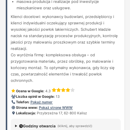
masowa produkcja i realizacje pod inwestycje
mieszkaniowe oraz usługowe.
Klienci docelowi: wykonawcy budowlani, przedsiębiorcy i
klienci indywidualni oczekujący sprawnej produkcji i
wysokiej jakości powłok lakierniczych. Schubert kładzie
nacisk na standaryzację procesów produkcyjnych, kontrolę
jakości przy malowaniu proszkowym oraz szybkie terminy
realizacji.
Co wyróżnia firmę: kompleksowa obsługa – od
przygotowania materiału, przez obróbkę, po malowanie i
końcowy montaż. To optymalny wykonawca, gdy liczy się
czas, powtarzalność elementów i trwałość powłok
ochronnych.
Ocena w Google:
4.3
Liczba opinii w Google:
13
Telefon:
Pokaż numer
Strona www:
Pokaż stronę WWW
Lokalizacja:
Przybrzeżna 17, 62-800 Kalisz
Godziny otwarcia
(kliknij, aby sprawdzić)