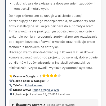
usługi ślusarskie związane z dopasowaniem zabudów i
konstrukcji metalowych.
Do kogo skierowane są usługi: właściciele posesji
potrzebujący solidnego zabezpieczenia, deweloperzy oraz
firmy instalacyjne szukające partnera do automatyki bram.
Firma wyróżnia się praktycznym podejściem do montażu -
wykonuje pomiary, proponuje zoptymalizowane rozwiązania
pod kątem bezpieczeństwa i trwałości oraz realizuje prace
fachowo z naciskiem na estetykę.
Dlaczego warto skontaktować się z Kowalem z Łaszkowa:
kompleksowość usług (od projektu po serwis), dobre opinie
od klientów i doświadczenie w instalacji automatyki, co
minimalizuje ryzyko awarii i wydłuża żywotność systemu.
Ocena w Google:
4.3
Liczba opinii w Google:
19
Telefon:
Pokaż numer
Strona www:
Pokaż stronę WWW
Lokalizacja:
Łaszków 28, 62-814 Łaszków
Godziny otwarcia
(kliknij, aby sprawdzić)