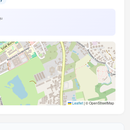
gu
Leaflet
|
© OpenStreetMap