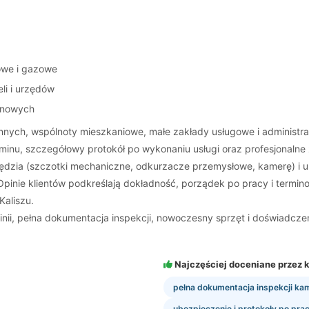
owe i gazowe
li i urzędów
inowych
zinnych, wspólnoty mieszkaniowe, małe zakłady usługowe i adminis
inu, szczegółowy protokół po wykonaniu usługi oraz profesjonalne zd
zędzia (szczotki mechaniczne, odkurzacze przemysłowe, kamerę) i u
pinie klientów podkreślają dokładność, porządek po pracy i terminow
Kaliszu.
i, pełna dokumentacja inspekcji, nowoczesny sprzęt i doświadczeni
Najczęściej doceniane przez k
pełna dokumentacja inspekcji ka
ubezpieczenie i protokoły po pra