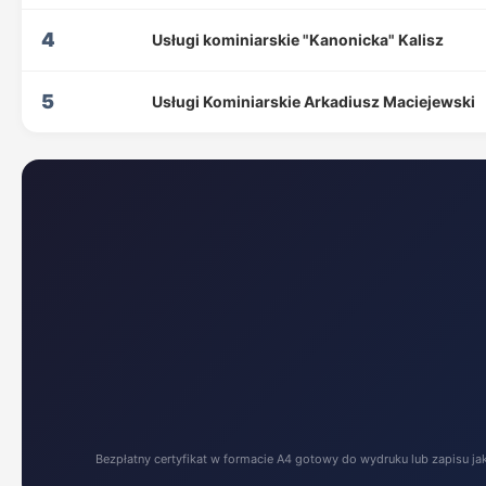
4
Usługi kominiarskie "Kanonicka" Kalisz
5
Usługi Kominiarskie Arkadiusz Maciejewski
Bezpłatny certyfikat w formacie A4 gotowy do wydruku lub zapisu ja