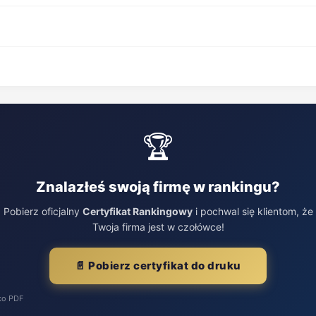
🏆
Znalazłeś swoją firmę w rankingu?
Pobierz oficjalny
Certyfikat Rankingowy
i pochwal się klientom, że
Twoja firma jest w czołówce!
📄 Pobierz certyfikat do druku
ko PDF