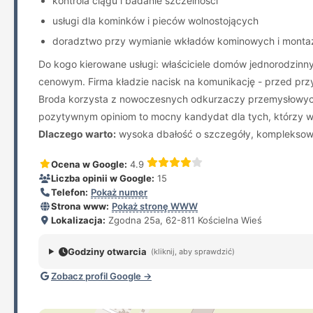
kontrola ciągu i badanie szczelności
usługi dla kominków i pieców wolnostojących
doradztwo przy wymianie wkładów kominowych i monta
Do kogo kierowane usługi: właściciele domów jednorodzinny
cenowym. Firma kładzie nacisk na komunikację - przed prz
Broda korzysta z nowoczesnych odkurzaczy przemysłowych, se
pozytywnym opiniom to mocny kandydat dla tych, którzy 
Dlaczego warto:
wysoka dbałość o szczegóły, kompleksowe 
Ocena w Google:
4.9
Liczba opinii w Google:
15
Telefon:
Pokaż numer
Strona www:
Pokaż stronę WWW
Lokalizacja:
Zgodna 25a, 62-811 Kościelna Wieś
Godziny otwarcia
(kliknij, aby sprawdzić)
Zobacz profil Google →