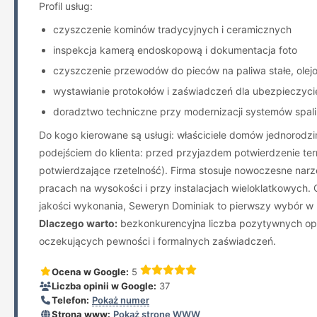
Profil usług:
czyszczenie kominów tradycyjnych i ceramicznych
inspekcja kamerą endoskopową i dokumentacja foto
czyszczenie przewodów do pieców na paliwa stałe, olej
wystawianie protokołów i zaświadczeń dla ubezpieczycie
doradztwo techniczne przy modernizacji systemów spal
Do kogo kierowane są usługi: właściciele domów jednorod
podejściem do klienta: przed przyjazdem potwierdzenie term
potwierdzające rzetelność). Firma stosuje nowoczesne nar
pracach na wysokości i przy instalacjach wieloklatkowych. O
jakości wykonania, Seweryn Dominiak to pierwszy wybór w 
Dlaczego warto:
bezkonkurencyjna liczba pozytywnych opini
oczekujących pewności i formalnych zaświadczeń.
Ocena w Google:
5
Liczba opinii w Google:
37
Telefon:
Pokaż numer
Strona www:
Pokaż stronę WWW