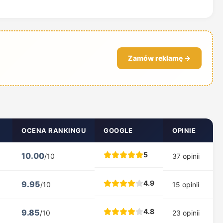
Zamów reklamę →
OCENA RANKINGU
GOOGLE
OPINIE
5
10.00
/10
37 opinii
4.9
9.95
/10
15 opinii
4.8
9.85
/10
23 opinii