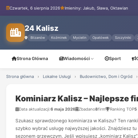
Czwartek, 6 sierpnia 2026
Imieniny: Jakub, Sława, Oktawian
24 Kalisz
Blizanów
Koźminek
Mycielin
Opatówek
Szczytniki
Strona Główna
Wiadomości
Sport
Strona główna
›
Lokalne Usługi
›
Budownictwo, Dom i Ogród
›
Kominiarz Kalisz – Najlepsze 
Data aktualizacji:
6 maja 2026
Zbadano
8
firm
Ranking TOP
5
Szukasz sprawdzonego kominiarza w Kaliszu? Ten ranking
szybko wybrać usługę najwyższej jakości. Znajdziesz tu 
sezonem grzewczym. Jeśli wpisujesz „kominiarz Kalisz”,