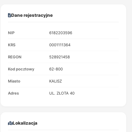
Dane rejestracyjne
NIP
6182203596
KRS
0001111364
REGON
528921458
Kod pocztowy
62-800
Miasto
KALISZ
Adres
UL. ZŁOTA 40
Lokalizacja