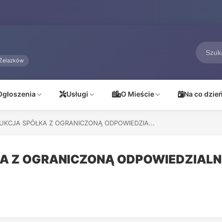
Żelazków
Ogłoszenia
Usługi
O Mieście
Na co dzie
UKCJA SPÓŁKA Z OGRANICZONĄ ODPOWIEDZIA...
A Z OGRANICZONĄ ODPOWIEDZIAL