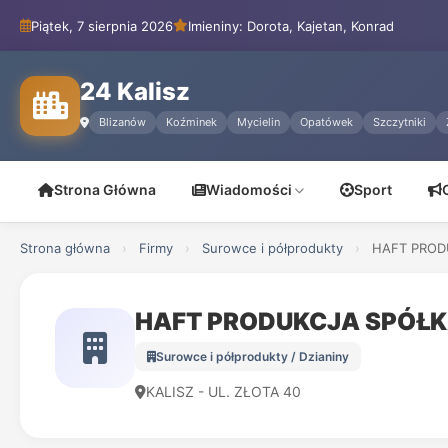
Piątek, 7 sierpnia 2026
Imieniny: Dorota, Kajetan, Konrad
24 Kalisz
Blizanów
Koźminek
Mycielin
Opatówek
Szczytniki
Strona Główna
Wiadomości
Sport
Strona główna
›
Firmy
›
Surowce i półprodukty
›
HAFT PROD
HAFT PRODUKCJA SPÓŁK
Surowce i półprodukty / Dzianiny
KALISZ - UL. ZŁOTA 40