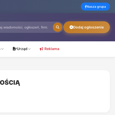
Nasza grupa
Dodaj ogłoszenie
ń
Urząd
Reklama
NOŚCIĄ