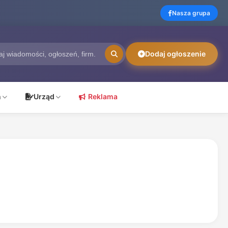
Nasza grupa
Dodaj ogłoszenie
ń
Urząd
Reklama