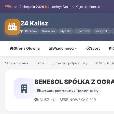
Piątek, 7 sierpnia 2026
Imieniny: Dorota, Kajetan, Konrad
24 Kalisz
Blizanów
Koźminek
Mycielin
Opatówek
Szczytniki
Strona Główna
Wiadomości
Sport
Strona główna
›
Firmy
›
Surowce i półprodukty
›
BENESOL S
BENESOL SPÓŁKA Z OGR
Surowce i półprodukty / Tkaniny i skóry
KALISZ - UL. SERBINOWSKA 9 / 19