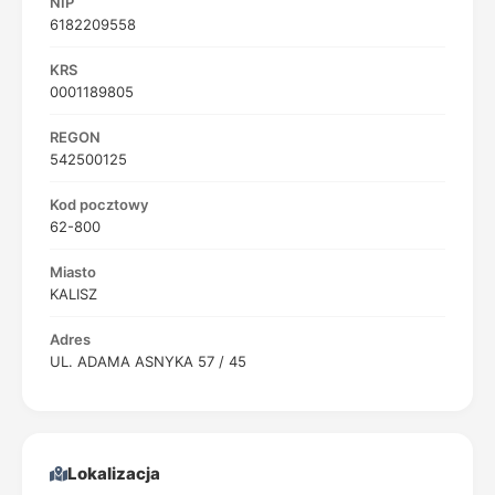
NIP
6182209558
KRS
0001189805
REGON
542500125
Kod pocztowy
62-800
Miasto
KALISZ
Adres
UL. ADAMA ASNYKA 57 / 45
Lokalizacja