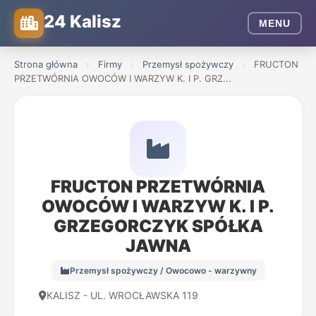
24 Kalisz
MENU
Strona główna
›
Firmy
›
Przemysł spożywczy
›
FRUCTON
PRZETWÓRNIA OWOCÓW I WARZYW K. I P. GRZ...
FRUCTON PRZETWÓRNIA
OWOCÓW I WARZYW K. I P.
GRZEGORCZYK SPÓŁKA
JAWNA
Przemysł spożywczy / Owocowo - warzywny
KALISZ - UL. WROCŁAWSKA 119