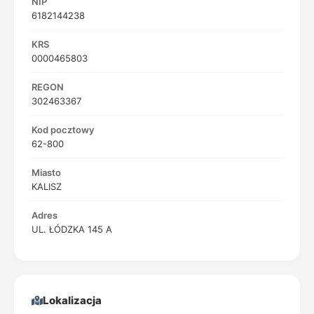
NIP
6182144238
KRS
0000465803
REGON
302463367
Kod pocztowy
62-800
Miasto
KALISZ
Adres
UL. ŁÓDZKA 145 A
Lokalizacja