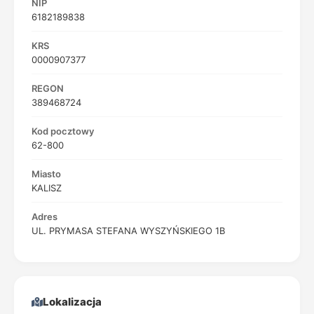
NIP
6182189838
KRS
0000907377
REGON
389468724
Kod pocztowy
62-800
Miasto
KALISZ
Adres
UL. PRYMASA STEFANA WYSZYŃSKIEGO 1B
Lokalizacja