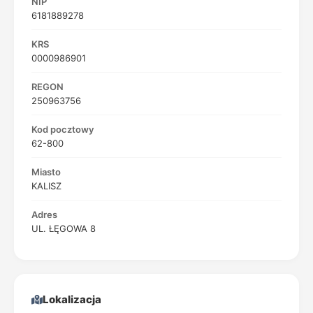
NIP
6181889278
KRS
0000986901
REGON
250963756
Kod pocztowy
62-800
Miasto
KALISZ
Adres
UL. ŁĘGOWA 8
Lokalizacja