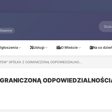
Żelazków
Ogłoszenia
Usługi
O Mieście
Na co dzie
STEM" SPÓŁKA Z OGRANICZONĄ ODPOWIEDZIALNO...
 OGRANICZONĄ ODPOWIEDZIALNOŚCI