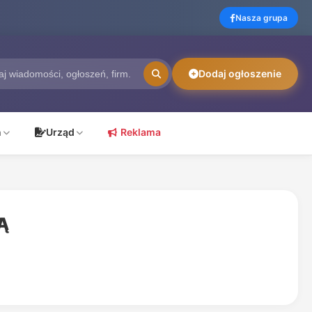
Nasza grupa
Dodaj ogłoszenie
ń
Urząd
Reklama
Ą