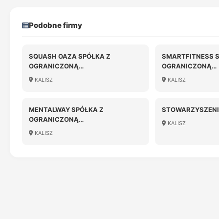
Podobne firmy
SQUASH OAZA SPÓŁKA Z
SMARTFITNESS S
OGRANICZONĄ
OGRANICZONĄ
ODPOWIEDZIALNOŚCIĄ
ODPOWIEDZIALN
KALISZ
KALISZ
MENTALWAY SPÓŁKA Z
STOWARZYSZENI
OGRANICZONĄ
KALISZ
ODPOWIEDZIALNOŚCIĄ SPÓŁKA
KALISZ
KOMANDYTOWA