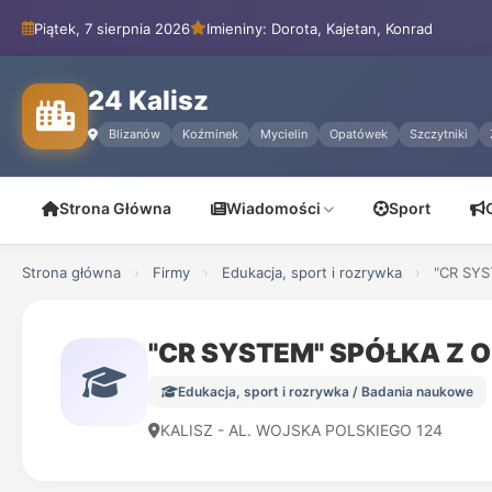
Piątek, 7 sierpnia 2026
Imieniny: Dorota, Kajetan, Konrad
24 Kalisz
Blizanów
Koźminek
Mycielin
Opatówek
Szczytniki
Strona Główna
Wiadomości
Sport
Strona główna
›
Firmy
›
Edukacja, sport i rozrywka
›
"CR SY
"CR SYSTEM" SPÓŁKA Z
Edukacja, sport i rozrywka / Badania naukowe
KALISZ - AL. WOJSKA POLSKIEGO 124