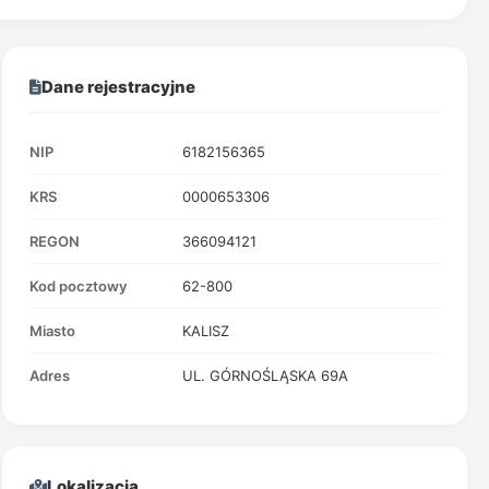
Dane rejestracyjne
NIP
6182156365
KRS
0000653306
REGON
366094121
Kod pocztowy
62-800
Miasto
KALISZ
Adres
UL. GÓRNOŚLĄSKA 69A
Lokalizacja