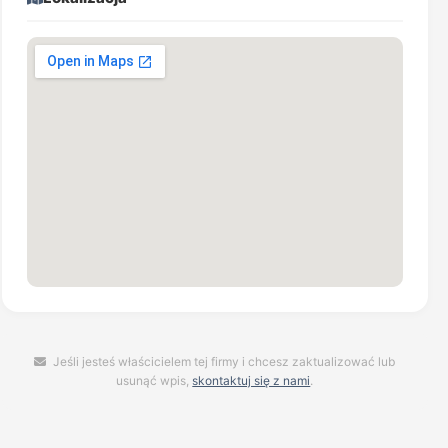
Jeśli jesteś właścicielem tej firmy i chcesz zaktualizować lub
usunąć wpis,
skontaktuj się z nami
.