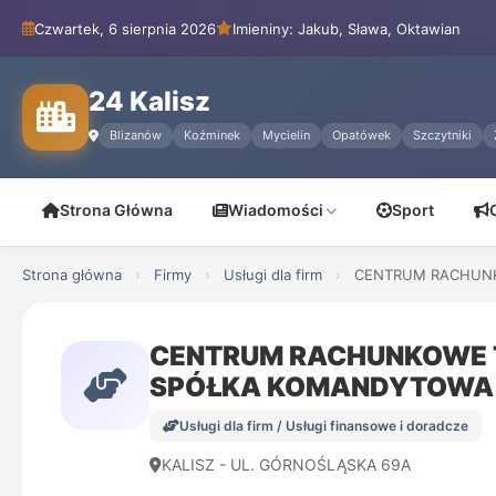
Czwartek, 6 sierpnia 2026
Imieniny: Jakub, Sława, Oktawian
24 Kalisz
Blizanów
Koźminek
Mycielin
Opatówek
Szczytniki
Strona Główna
Wiadomości
Sport
Strona główna
›
Firmy
›
Usługi dla firm
›
CENTRUM RACHUNK
CENTRUM RACHUNKOWE 
SPÓŁKA KOMANDYTOWA
Usługi dla firm / Usługi finansowe i doradcze
KALISZ - UL. GÓRNOŚLĄSKA 69A