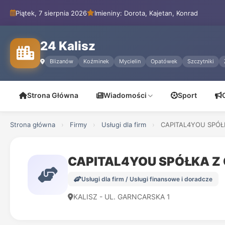
Piątek, 7 sierpnia 2026
Imieniny: Dorota, Kajetan, Konrad
24 Kalisz
Blizanów
Koźminek
Mycielin
Opatówek
Szczytniki
Strona Główna
Wiadomości
Sport
Strona główna
›
Firmy
›
Usługi dla firm
›
CAPITAL4YOU SPÓŁ
CAPITAL4YOU SPÓŁKA Z
Usługi dla firm / Usługi finansowe i doradcze
KALISZ - UL. GARNCARSKA 1