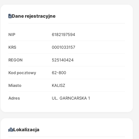
Dane rejestracyjne
NIP
6182197594
KRS
0001033157
REGON
525140424
Kod pocztowy
62-800
Miasto
KALISZ
Adres
UL. GARNCARSKA 1
Lokalizacja