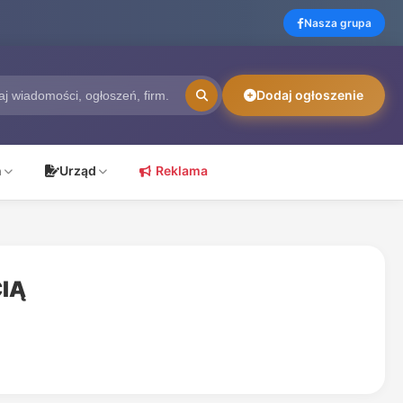
Nasza grupa
Dodaj ogłoszenie
ń
Urząd
Reklama
IĄ