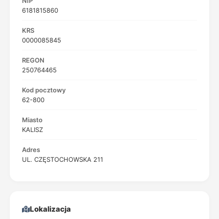
NIP
6181815860
KRS
0000085845
REGON
250764465
Kod pocztowy
62-800
Miasto
KALISZ
Adres
UL. CZĘSTOCHOWSKA 211
Lokalizacja