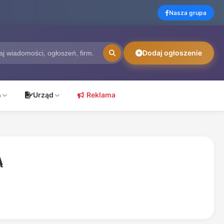
Nasza grupa
Dodaj ogłoszenie
ń
Urząd
Reklama
Ą