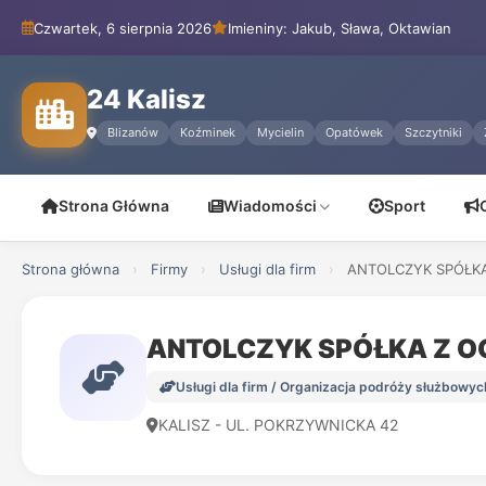
Czwartek, 6 sierpnia 2026
Imieniny: Jakub, Sława, Oktawian
24 Kalisz
Blizanów
Koźminek
Mycielin
Opatówek
Szczytniki
Strona Główna
Wiadomości
Sport
Strona główna
›
Firmy
›
Usługi dla firm
›
ANTOLCZYK SPÓŁK
ANTOLCZYK SPÓŁKA Z 
Usługi dla firm / Organizacja podróży służbowyc
KALISZ - UL. POKRZYWNICKA 42