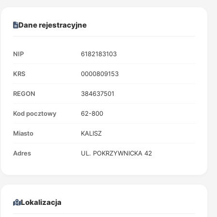
Dane rejestracyjne
NIP
6182183103
KRS
0000809153
REGON
384637501
Kod pocztowy
62-800
Miasto
KALISZ
Adres
UL. POKRZYWNICKA 42
Lokalizacja