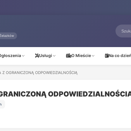
Żelazków
Ogłoszenia
Usługi
O Mieście
Na co dzie
A Z OGRANICZONĄ ODPOWIEDZIALNOŚCIĄ
OGRANICZONĄ ODPOWIEDZIALNOŚCI
h