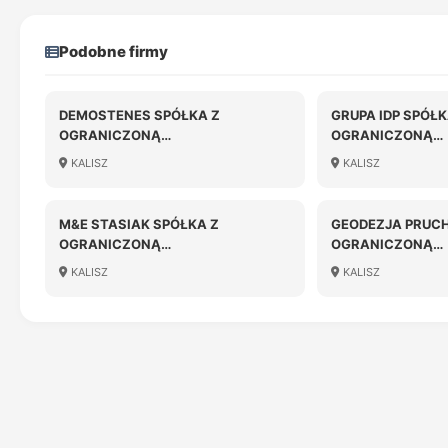
Podobne firmy
DEMOSTENES SPÓŁKA Z
GRUPA IDP SPÓŁK
OGRANICZONĄ
OGRANICZONĄ
ODPOWIEDZIALNOŚCIĄ
ODPOWIEDZIALN
KALISZ
KALISZ
M&E STASIAK SPÓŁKA Z
GEODEZJA PRUCH
OGRANICZONĄ
OGRANICZONĄ
ODPOWIEDZIALNOŚCIĄ
ODPOWIEDZIALN
KALISZ
KALISZ