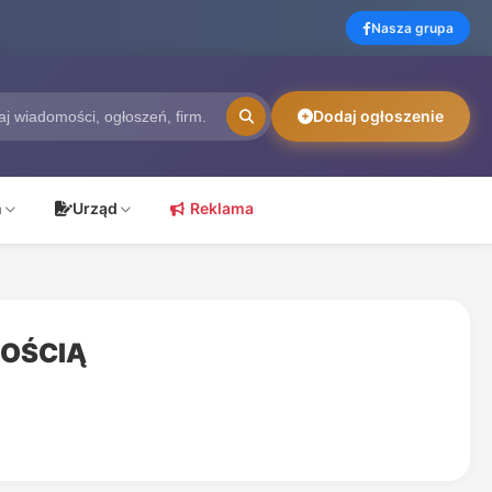
Nasza grupa
Dodaj ogłoszenie
ń
Urząd
Reklama
NOŚCIĄ