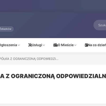
Żelazków
Ogłoszenia
Usługi
O Mieście
Na co dzie
PÓŁKA Z OGRANICZONĄ ODPOWIEDZI...
KA Z OGRANICZONĄ ODPOWIEDZIAL