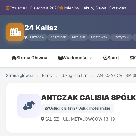
Czwartek, 6 sierpnia 2026
Imieniny: Jakub, Sława, Oktawian
24 Kalisz
Blizanów
Koźminek
Mycielin
Opatówek
Szczytniki
Strona Główna
Wiadomości
Sport
Strona główna
›
Firmy
›
Usługi dla firm
›
ANTCZAK CALISIA S
ANTCZAK CALISIA SPÓŁ
Usługi dla firm / Usługi hotelarskie
KALISZ - UL. METALOWCÓW 13-19