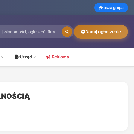
Nasza grupa
Dodaj ogłoszenie
ń
Urząd
Reklama
LNOŚCIĄ