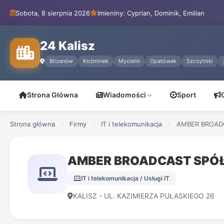
Sobota, 8 sierpnia 2026
Imieniny: Cyprian, Dominik, Emilian
24 Kalisz
Blizanów
Koźminek
Mycielin
Opatówek
Szczytniki
Strona Główna
Wiadomości
Sport
Strona główna
›
Firmy
›
IT i telekomunikacja
›
AMBER BROADC
AMBER BROADCAST SPÓ
IT i telekomunikacja / Usługi IT
KALISZ - UL. KAZIMIERZA PUŁASKIEGO 26