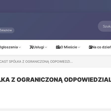
Żelazków
Ogłoszenia
Usługi
O Mieście
Na co dzie
AST SPÓŁKA Z OGRANICZONĄ ODPOWIEDZI...
ŁKA Z OGRANICZONĄ ODPOWIEDZIA