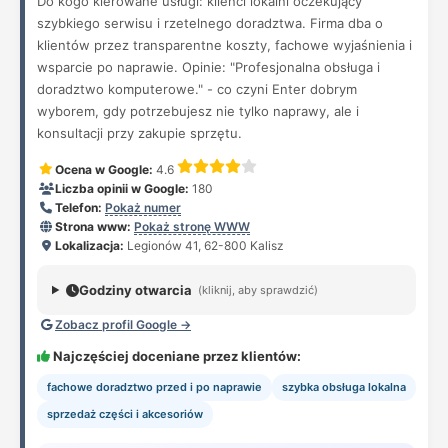
Do kogo kierowane usługi: klienci lokalni oczekujący
szybkiego serwisu i rzetelnego doradztwa. Firma dba o
klientów przez transparentne koszty, fachowe wyjaśnienia i
wsparcie po naprawie. Opinie: "Profesjonalna obsługa i
doradztwo komputerowe." - co czyni Enter dobrym
wyborem, gdy potrzebujesz nie tylko naprawy, ale i
konsultacji przy zakupie sprzętu.
Ocena w Google:
4.6
Liczba opinii w Google:
180
Telefon:
Pokaż numer
Strona www:
Pokaż stronę WWW
Lokalizacja:
Legionów 41, 62-800 Kalisz
Godziny otwarcia
(kliknij, aby sprawdzić)
Zobacz profil Google →
Najczęściej doceniane przez klientów:
fachowe doradztwo przed i po naprawie
szybka obsługa lokalna
sprzedaż części i akcesoriów