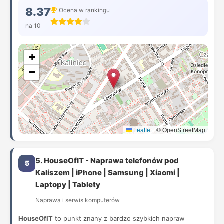
8.37
Ocena w rankingu
na 10
+
−
Leaflet
|
© OpenStreetMap
5. HouseOfIT - Naprawa telefonów pod
5
Kaliszem | iPhone | Samsung | Xiaomi |
Laptopy | Tablety
Naprawa i serwis komputerów
HouseOfIT
to punkt znany z bardzo szybkich napraw