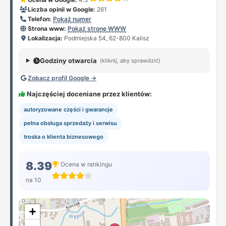
Liczba opinii w Google:
261
Telefon:
Pokaż numer
Strona www:
Pokaż stronę WWW
Lokalizacja:
Podmiejska 54, 62-800 Kalisz
Godziny otwarcia
(kliknij, aby sprawdzić)
Zobacz profil Google →
Najczęściej doceniane przez klientów:
autoryzowane części i gwarancje
pełna obsługa sprzedaży i serwisu
troska o klienta biznesowego
8.39
Ocena w rankingu
na 10
+