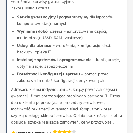
wdrożenia, serwisy gwarancyjne).
Zakres usług i oferta:
Serwis gwarancyjny i pogwarancyjny
dla laptopów i
komputerów stacjonarnych
Wymiana i dobór części
– autoryzowane części,
modernizacje (SSD, RAM, zasilacze)
Usługi dla biznesu
– wdrożenia, konfiguracje sieci,
backupy, opieka IT
Instalacje systemów i oprogramowania
– konfiguracje,
optymalizacje, zabezpieczenia
Doradztwo i konfiguracja sprzętu
– pomoc przed
zakupowa i montaż konfiguracji dedykowanych
Adresaci: klienci indywidualni szukający pewnych części i
gwarancji, firmy potrzebujące stabilnego partnera IT. Firma
dba o klienta poprzez jasne procedury serwisowe,
możliwość reklamacji w ramach sieci Komputronik oraz
szybką obsługę sklepu i serwisu. Opinie podkreślają: "dobra
obsługa, szybka realizacja zamówień, ceny przyzwoite".
Ocena w Google:
4.5