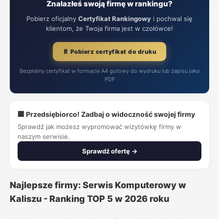
Znalazłeś swoją firmę w rankingu?
Pobierz oficjalny
Certyfikat Rankingowy
i pochwal się
klientom, że Twoja firma jest w czołówce!
📄 Pobierz certyfikat do druku
Bezpłatny certyfikat w formacie A4 gotowy do wydruku lub zapisu jako
PDF
🏢 Przedsiębiorco! Zadbaj o widoczność swojej firmy
Sprawdź jak możesz wypromować wizytówkę firmy w
naszym serwisie.
Sprawdź ofertę →
Najlepsze firmy: Serwis Komputerowy w
Kaliszu - Ranking TOP 5 w 2026 roku