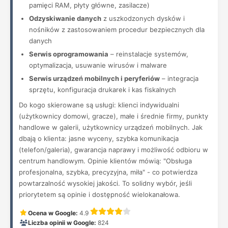
pamięci RAM, płyty główne, zasilacze)
Odzyskiwanie danych
z uszkodzonych dysków i
nośników z zastosowaniem procedur bezpiecznych dla
danych
Serwis oprogramowania
– reinstalacje systemów,
optymalizacja, usuwanie wirusów i malware
Serwis urządzeń mobilnych i peryferiów
– integracja
sprzętu, konfiguracja drukarek i kas fiskalnych
Do kogo skierowane są usługi: klienci indywidualni
(użytkownicy domowi, gracze), małe i średnie firmy, punkty
handlowe w galerii, użytkownicy urządzeń mobilnych. Jak
dbają o klienta: jasne wyceny, szybka komunikacja
(telefon/galeria), gwarancja naprawy i możliwość odbioru w
centrum handlowym. Opinie klientów mówią: "Obsługa
profesjonalna, szybka, precyzyjna, miła" - co potwierdza
powtarzalność wysokiej jakości. To solidny wybór, jeśli
priorytetem są opinie i dostępność wielokanałowa.
Ocena w Google:
4.9
Liczba opinii w Google:
824