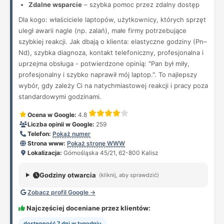
Zdalne wsparcie
– szybka pomoc przez zdalny dostęp
Dla kogo: właściciele laptopów, użytkownicy, których sprzęt
uległ awarii nagle (np. zalań), małe firmy potrzebujące
szybkiej reakcji. Jak dbają o klienta: elastyczne godziny (Pn–
Nd), szybka diagnoza, kontakt telefoniczny, profesjonalna i
uprzejma obsługa - potwierdzone opinią: "Pan był miły,
profesjonalny i szybko naprawił mój laptop.". To najlepszy
wybór, gdy zależy Ci na natychmiastowej reakcji i pracy poza
standardowymi godzinami.
Ocena w Google:
4.8
Liczba opinii w Google:
259
Telefon:
Pokaż numer
Strona www:
Pokaż stronę WWW
Lokalizacja:
Górnośląska 45/21, 62-800 Kalisz
Godziny otwarcia
(kliknij, aby sprawdzić)
Zobacz profil Google →
Najczęściej doceniane przez klientów:
dostępność 7 dni w tygodniu