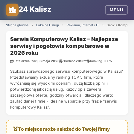
24 Kalisz
MENU
Strona główna
›
Lokalne Usługi
›
Reklama, Internet i IT
›
Serwis Komputer
Serwis Komputerowy Kalisz – Najlepsze
serwisy i pogotowia komputerowe w
2026 roku
Data aktualizacji:
6 maja 2026
Zbadano
20
firm
Ranking TOP
5
Szukasz sprawdzonego serwisu komputerowego w Kaliszu?
Przedstawiamy aktualny ranking TOP 5 firm, które
wyróżniają się wysokimi ocenami, dużą liczbą opinii i
potwierdzoną jakością usług. Każdy opis zawiera
szczegółową ofertę, godziny otwarcia i dlaczego warto
zaufać danej firmie - idealne wsparcie przy frazie "serwis
komputerowy Kalisz".
To miejsce może należeć do Twojej firmy