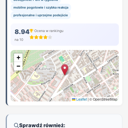
mobilne pogotowie i szybka reakcja
profesjonalne i uprzejme podejście
8.94
Ocena w rankingu
na 10
+
−
Leaflet
|
© OpenStreetMap
Sprawdź również: