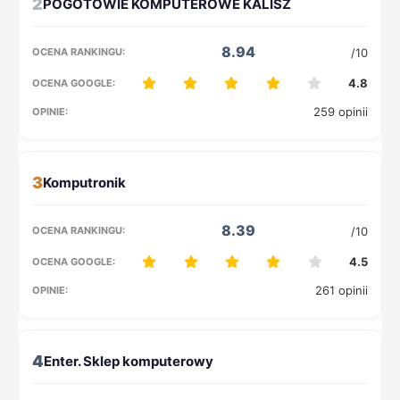
2
8.94
/10
4.8
259 opinii
3
8.39
/10
4.5
261 opinii
4