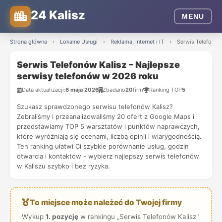
24 Kalisz
MENU
Strona główna
›
Lokalne Usługi
›
Reklama, Internet i IT
›
Serwis Telefonów
Serwis Telefonów Kalisz – Najlepsze
serwisy telefonów w 2026 roku
Data aktualizacji:
6 maja 2026
Zbadano
20
firm
Ranking TOP
5
Szukasz sprawdzonego serwisu telefonów Kalisz?
Zebraliśmy i przeanalizowaliśmy 20 ofert z Google Maps i
przedstawiamy TOP 5 warsztatów i punktów naprawczych,
które wyróżniają się ocenami, liczbą opinii i wiarygodnością.
Ten ranking ułatwi Ci szybkie porównanie usług, godzin
otwarcia i kontaktów - wybierz najlepszy serwis telefonów
w Kaliszu szybko i bez ryzyka.
To miejsce może należeć do Twojej firmy
Wykup
1. pozycję
w rankingu „Serwis Telefonów Kalisz"