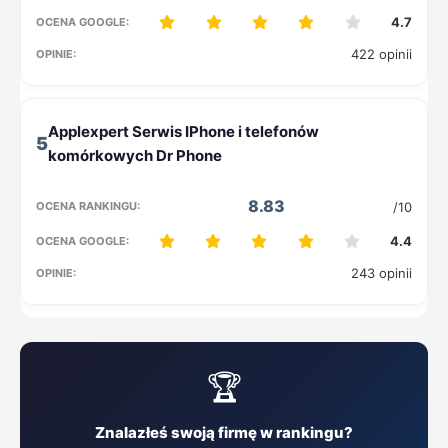
4.7
422 opinii
5
8.83
/10
4.4
243 opinii
🏆
Znalazłeś swoją firmę w rankingu?