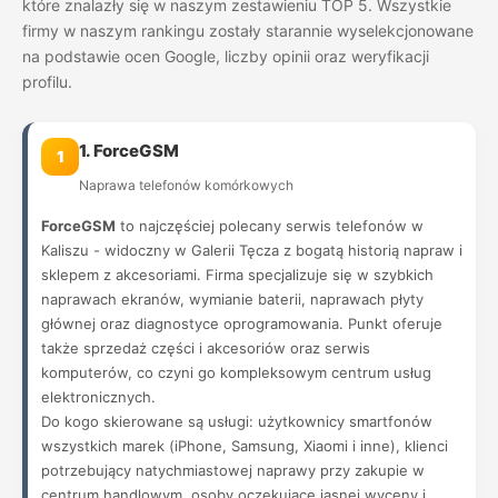
które znalazły się w naszym zestawieniu TOP 5. Wszystkie
firmy w naszym rankingu zostały starannie wyselekcjonowane
na podstawie ocen Google, liczby opinii oraz weryfikacji
profilu.
1. ForceGSM
1
Naprawa telefonów komórkowych
ForceGSM
to najczęściej polecany serwis telefonów w
Kaliszu - widoczny w Galerii Tęcza z bogatą historią napraw i
sklepem z akcesoriami. Firma specjalizuje się w szybkich
naprawach ekranów, wymianie baterii, naprawach płyty
głównej oraz diagnostyce oprogramowania. Punkt oferuje
także sprzedaż części i akcesoriów oraz serwis
komputerów, co czyni go kompleksowym centrum usług
elektronicznych.
Do kogo skierowane są usługi: użytkownicy smartfonów
wszystkich marek (iPhone, Samsung, Xiaomi i inne), klienci
potrzebujący natychmiastowej naprawy przy zakupie w
centrum handlowym, osoby oczekujące jasnej wyceny i