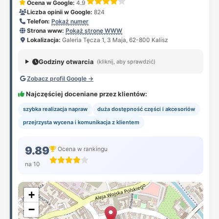
Ocena w Google:
4.9
Liczba opinii w Google:
824
Telefon:
Pokaż numer
Strona www:
Pokaż stronę WWW
Lokalizacja:
Galeria Tęcza 1, 3 Maja, 62-800 Kalisz
Godziny otwarcia
(kliknij, aby sprawdzić)
Zobacz profil Google →
Najczęściej doceniane przez klientów:
szybka realizacja napraw
duża dostępność części i akcesoriów
przejrzysta wycena i komunikacja z klientem
9.89
Ocena w rankingu
na 10
+
−