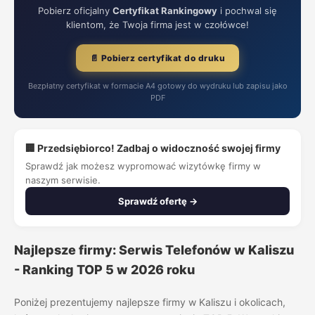
Pobierz oficjalny
Certyfikat Rankingowy
i pochwal się
klientom, że Twoja firma jest w czołówce!
📄 Pobierz certyfikat do druku
Bezpłatny certyfikat w formacie A4 gotowy do wydruku lub zapisu jako
PDF
🏢 Przedsiębiorco! Zadbaj o widoczność swojej firmy
Sprawdź jak możesz wypromować wizytówkę firmy w
naszym serwisie.
Sprawdź ofertę →
Najlepsze firmy: Serwis Telefonów w Kaliszu
- Ranking TOP 5 w 2026 roku
Poniżej prezentujemy najlepsze firmy w Kaliszu i okolicach,