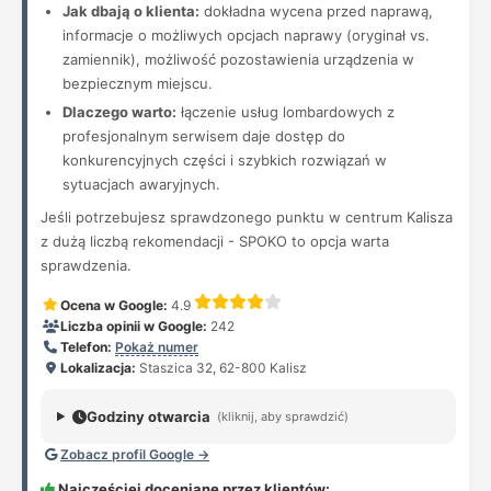
Jak dbają o klienta:
dokładna wycena przed naprawą,
informacje o możliwych opcjach naprawy (oryginał vs.
zamiennik), możliwość pozostawienia urządzenia w
bezpiecznym miejscu.
Dlaczego warto:
łączenie usług lombardowych z
profesjonalnym serwisem daje dostęp do
konkurencyjnych części i szybkich rozwiązań w
sytuacjach awaryjnych.
Jeśli potrzebujesz sprawdzonego punktu w centrum Kalisza
z dużą liczbą rekomendacji - SPOKO to opcja warta
sprawdzenia.
Ocena w Google:
4.9
Liczba opinii w Google:
242
Telefon:
Pokaż numer
Lokalizacja:
Staszica 32, 62-800 Kalisz
Godziny otwarcia
(kliknij, aby sprawdzić)
Zobacz profil Google →
Najczęściej doceniane przez klientów: