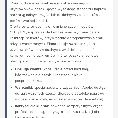
iCure buduje wizerunek miejsca skierowanego do
użytkowników oczekujących wysokiego standardu napraw
oraz oryginalnych części lub dokładnych zamienników o
porównywalnej jakości.
Oferta serwisu obejmuje: wymianę szyb i modułów
OLED/LCD, naprawy układów zasilania, wymianę baterii,
kalibrację sensorów, przywracanie oprogramowania oraz
odzyskiwanie danych. Firma kieruje swoje usługi do
użytkowników indywidualnych, właścicieli urządzeń
komercyjnych oraz klientów, którzy oczekują fachowej
obsługi z komunikacją na wysokim poziomie.
Obsługa klienta:
konsultacje przed naprawą,
informowanie o czasie i kosztach, opieka
posprzedażowa.
Wyróżniki:
specjalizacja w urządzeniach Apple, dostęp
do sprawdzonych części, dbałość o estetykę naprawy
(dopasowanie szyb, minimalizacja śladów demontażu).
Korzyści dla klienta:
pewność kompatybilnych części,
profesjonalna diagnostyka, krótki czas realizacji dla
typowych usterek.