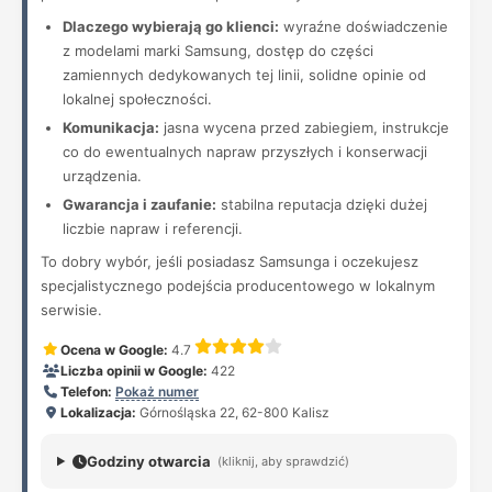
Dlaczego wybierają go klienci:
wyraźne doświadczenie
z modelami marki Samsung, dostęp do części
zamiennych dedykowanych tej linii, solidne opinie od
lokalnej społeczności.
Komunikacja:
jasna wycena przed zabiegiem, instrukcje
co do ewentualnych napraw przyszłych i konserwacji
urządzenia.
Gwarancja i zaufanie:
stabilna reputacja dzięki dużej
liczbie napraw i referencji.
To dobry wybór, jeśli posiadasz Samsunga i oczekujesz
specjalistycznego podejścia producentowego w lokalnym
serwisie.
Ocena w Google:
4.7
Liczba opinii w Google:
422
Telefon:
Pokaż numer
Lokalizacja:
Górnośląska 22, 62-800 Kalisz
Godziny otwarcia
(kliknij, aby sprawdzić)