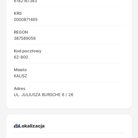
6182187383
KRS
0000871465
REGON
387589056
Kod pocztowy
62-800
Miasto
KALISZ
Adres
UL. JULIUSZA BURSCHE 6 / 26
Lokalizacja