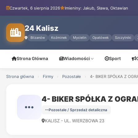
Czwartek, 6 sierpnia 2026
Imieniny: Jakub, Sława, Oktawian
24 Kalisz
Blizanów
Koźminek
Mycielin
Opatówek
Szczytniki
Strona Główna
Wiadomości
Sport
Strona główna
›
Firmy
›
Pozostałe
›
4- BIKER SPÓŁKA Z OGR
4- BIKER SPÓŁKA Z OG
Pozostałe / Sprzedaż detaliczna
KALISZ - UL. WIERZBOWA 23