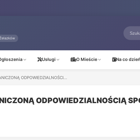
Żelazków
Ogłoszenia
Usługi
O Mieście
Na co dzie
ANICZONĄ ODPOWIEDZIALNOŚCI...
RANICZONĄ ODPOWIEDZIALNOŚCIĄ 