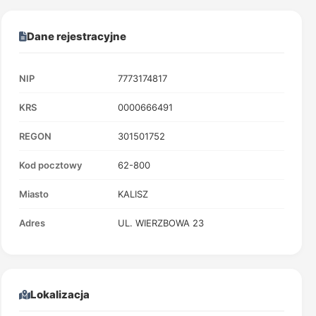
Dane rejestracyjne
NIP
7773174817
KRS
0000666491
REGON
301501752
Kod pocztowy
62-800
Miasto
KALISZ
Adres
UL. WIERZBOWA 23
Lokalizacja