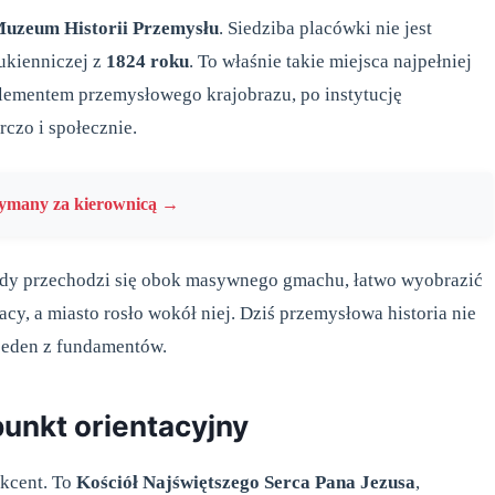
uzeum Historii Przemysłu
. Siedziba placówki nie jest
ukienniczej z
1824 roku
. To właśnie takie miejsca najpełniej
 elementem przemysłowego krajobrazu, po instytucję
rczo i społecznie.
zymany za kierownicą →
 Gdy przechodzi się obok masywnego gmachu, łatwo wyobrazić
cy, a miasto rosło wokół niej. Dziś przemysłowa historia nie
j jeden z fundamentów.
punkt orientacyjny
kcent. To
Kościół Najświętszego Serca Pana Jezusa
,