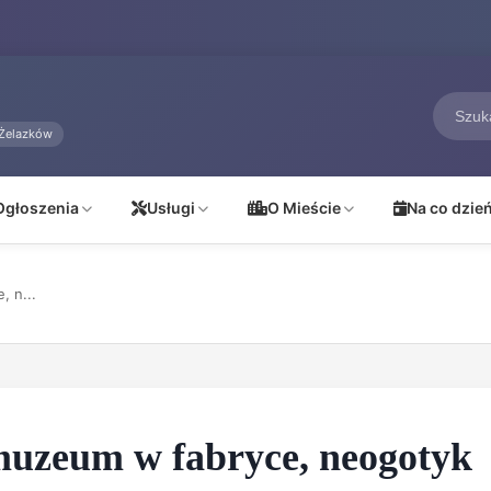
Żelazków
Ogłoszenia
Usługi
O Mieście
Na co dzie
 n...
uzeum w fabryce, neogotyk