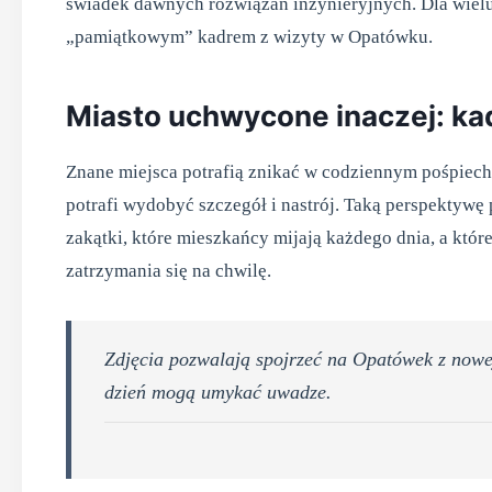
świadek dawnych rozwiązań inżynieryjnych. Dla wielu o
„pamiątkowym” kadrem z wizyty w Opatówku.
Miasto uchwycone inaczej: ka
Znane miejsca potrafią znikać w codziennym pośpiech
potrafi wydobyć szczegół i nastrój. Taką perspektywę
zakątki, które mieszkańcy mijają każdego dnia, a któr
zatrzymania się na chwilę.
Zdjęcia pozwalają spojrzeć na Opatówek z nowej
dzień mogą umykać uwadze.