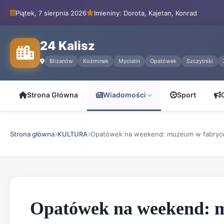
Piątek, 7 sierpnia 2026
Imieniny: Dorota, Kajetan, Konrad
24 Kalisz
Blizanów
Koźminek
Mycielin
Opatówek
Szczytniki
Strona Główna
Wiadomości
Sport
Strona główna
KULTURA
Opatówek na weekend: muzeum w fabryce,
Opatówek na weekend: m