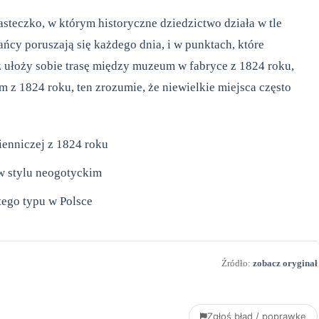
steczko, w którym historyczne dziedzictwo działa w tle
ańcy poruszają się każdego dnia, i w punktach, które
az ułoży sobie trasę między muzeum w fabryce z 1824 roku,
z 1824 roku, ten zrozumie, że niewielkie miejsca często
enniczej z 1824 roku
w stylu neogotyckim
tego typu w Polsce
Źródło:
zobacz oryginał
Zgłoś błąd / poprawkę