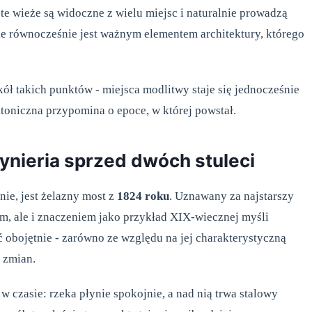
te wieże są widoczne z wielu miejsc i naturalnie prowadzą
ale równocześnie jest ważnym elementem architektury, którego
ł takich punktów - miejsca modlitwy staje się jednocześnie
toniczna przypomina o epoce, w której powstał.
żynieria sprzed dwóch stuleci
ie, jest żelazny most z
1824 roku
. Uznawany za najstarszy
em, ale i znaczeniem jako przykład XIX-wiecznej myśli
ść obojętnie - zarówno ze względu na jej charakterystyczną
 zmian.
w czasie: rzeka płynie spokojnie, a nad nią trwa stalowy