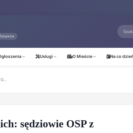
Żelazków
Ogłoszenia
Usługi
O Mieście
Na co dzie
O...
ich: sędziowie OSP z