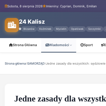
Sobota, 8 sierpnia 2026
Imieniny: Cyprian, Dominik, Emilian
24 Kalisz
Blizanów
Koźminek
Mycielin
Opatówek
Szczytniki
Strona Główna
Wiadomości
Sport
Strona główna
SAMORZĄD
Jedne zasady dla wszystkich: sędziowie 
Jedne zasady dla wszystk