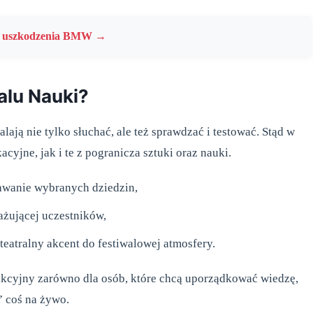
wcę uszkodzenia BMW →
alu Nauki?
ją nie tylko słuchać, ale też sprawdzać i testować. Stąd w
cyjne, jak i te z pogranicza sztuki oraz nauki.
awanie wybranych dziedzin,
żującej uczestników,
eatralny akcent do festiwalowej atmosfery.
trakcyjny zarówno dla osób, które chcą uporządkować wiedzę,
ę” coś na żywo.