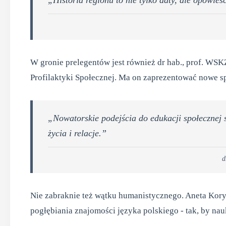
„Historia regionu to nie tylko daty, ale opowieś
W gronie prelegentów jest również dr hab., prof. WS
Profilaktyki Społecznej. Ma on zaprezentować nowe spo
„Nowatorskie podejścia do edukacji społecznej 
życia i relacje.”
d
Nie zabraknie też wątku humanistycznego. Aneta Kory
pogłębiania znajomości języka polskiego - tak, by na