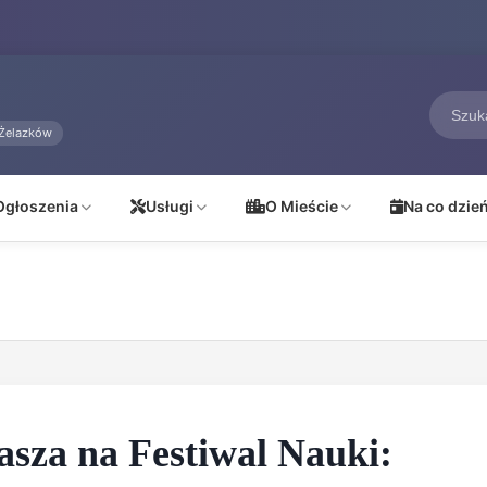
Żelazków
Ogłoszenia
Usługi
O Mieście
Na co dzie
asza na Festiwal Nauki: