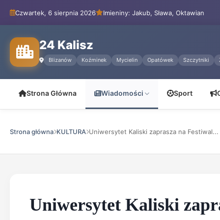
Czwartek, 6 sierpnia 2026
Imieniny: Jakub, Sława, Oktawian
24 Kalisz
Blizanów
Koźminek
Mycielin
Opatówek
Szczytniki
Strona Główna
Wiadomości
Sport
Strona główna
KULTURA
Uniwersytet Kaliski zaprasza na Festiwal...
Uniwersytet Kaliski zapr