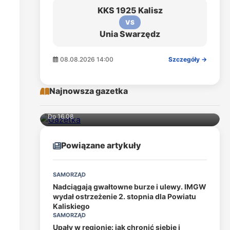
KKS 1925 Kalisz
VS
Unia Swarzędz
08.08.2026 14:00
Szczegóły →
Najnowsza gazetka
Do 16.08
Powiązane artykuły
SAMORZĄD
Nadciągają gwałtowne burze i ulewy. IMGW
wydał ostrzeżenie 2. stopnia dla Powiatu
Kaliskiego
SAMORZĄD
Upały w regionie: jak chronić siebie i