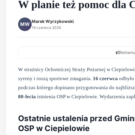
W planie też pomoc dla 
Marek Wyrzykowski
MW
19 czerwca 2026
Reklamu
W strażnicy Ochotniczej Straży Pożarnej w Ciepielow
syreny i ruszą sportowe zmagania.
16 czerwca
odbyło 
podczas którego dopinano przygotowania do najbliżs
80-lecia
istnienia OSP w Ciepielowie. Wydarzenia zapl
Ostatnie ustalenia przed Gmi
OSP w Ciepielowie