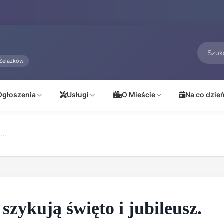
Żelazków
Ogłoszenia
Usługi
O Mieście
Na co dzie
...
szykują święto i jubileusz.