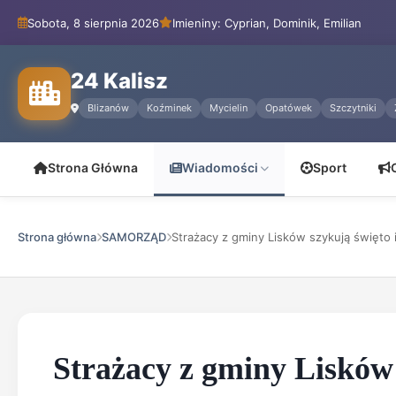
Sobota, 8 sierpnia 2026
Imieniny: Cyprian, Dominik, Emilian
24 Kalisz
Blizanów
Koźminek
Mycielin
Opatówek
Szczytniki
Strona Główna
Wiadomości
Sport
Strona główna
SAMORZĄD
Strażacy z gminy Lisków szykują święto i
Strażacy z gminy Lisków 