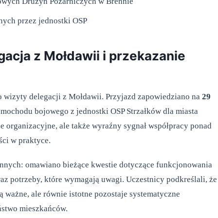
owych Drużyn Pożarniczych w Brennie
nych przez jednostki OSP
acja z Mołdawii i przekazanie
 wizyty delegacji z Mołdawii. Przyjazd zapowiedziano na
29
samochodu bojowego z jednostki OSP Strzałków dla miasta
ie organizacyjne, ale także wyraźny sygnał współpracy ponad
ści w praktyce.
ennych: omawiano bieżące kwestie dotyczące funkcjonowania
az potrzeby, które wymagają uwagi. Uczestnicy podkreślali, że
ą ważne, ale równie istotne pozostaje systematyczne
eństwo mieszkańców.