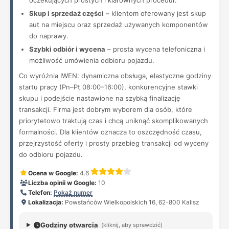
oczekujących prostych i klarownych procedur.
Skup i sprzedaż części
– klientom oferowany jest skup
aut na miejscu oraz sprzedaż używanych komponentów
do naprawy.
Szybki odbiór i wycena
– prosta wycena telefoniczna i
możliwość umówienia odbioru pojazdu.
Co wyróżnia IWEN: dynamiczna obsługa, elastyczne godziny
startu pracy (Pn–Pt 08:00–16:00), konkurencyjne stawki
skupu i podejście nastawione na szybką finalizację
transakcji. Firma jest dobrym wyborem dla osób, które
priorytetowo traktują czas i chcą uniknąć skomplikowanych
formalności. Dla klientów oznacza to oszczędność czasu,
przejrzystość oferty i prosty przebieg transakcji od wyceny
do odbioru pojazdu.
Ocena w Google:
4.6
Liczba opinii w Google:
10
Telefon:
Pokaż numer
Lokalizacja:
Powstańców Wielkopolskich 16, 62-800 Kalisz
Godziny otwarcia
(kliknij, aby sprawdzić)