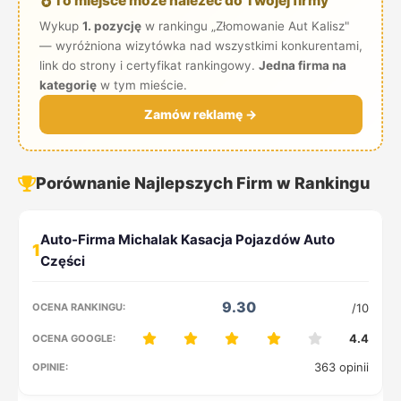
To miejsce może należeć do Twojej firmy
Wykup
1. pozycję
w rankingu „Złomowanie Aut Kalisz"
— wyróżniona wizytówka nad wszystkimi konkurentami,
link do strony i certyfikat rankingowy.
Jedna firma na
kategorię
w tym mieście.
Zamów reklamę →
Porównanie Najlepszych Firm w Rankingu
1
9.30
/10
4.4
363 opinii