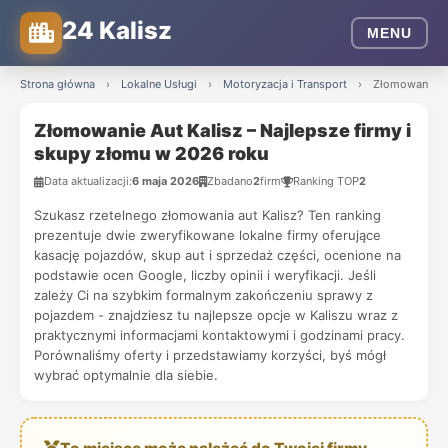
24 Kalisz
MENU
Strona główna
›
Lokalne Usługi
›
Motoryzacja i Transport
›
Złomowanie Au
Złomowanie Aut Kalisz – Najlepsze firmy i
skupy złomu w 2026 roku
Data aktualizacji:
6 maja 2026
Zbadano
2
firm
Ranking TOP
2
Szukasz rzetelnego złomowania aut Kalisz? Ten ranking
prezentuje dwie zweryfikowane lokalne firmy oferujące
kasację pojazdów, skup aut i sprzedaż części, ocenione na
podstawie ocen Google, liczby opinii i weryfikacji. Jeśli
zależy Ci na szybkim formalnym zakończeniu sprawy z
pojazdem - znajdziesz tu najlepsze opcje w Kaliszu wraz z
praktycznymi informacjami kontaktowymi i godzinami pracy.
Porównaliśmy oferty i przedstawiamy korzyści, byś mógł
wybrać optymalnie dla siebie.