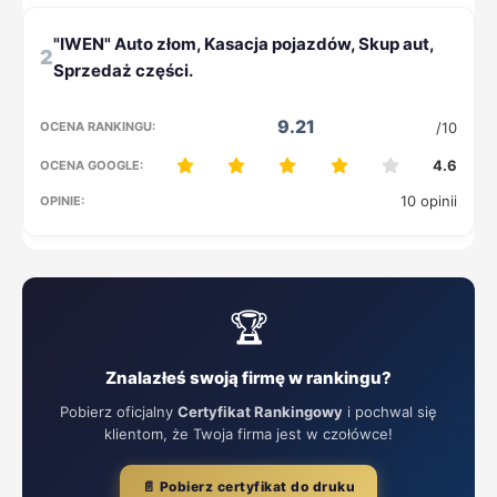
2
9.21
/10
4.6
10 opinii
🏆
Znalazłeś swoją firmę w rankingu?
Pobierz oficjalny
Certyfikat Rankingowy
i pochwal się
klientom, że Twoja firma jest w czołówce!
📄 Pobierz certyfikat do druku