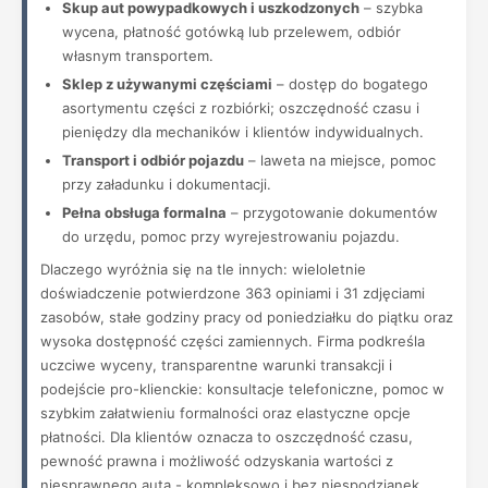
Skup aut powypadkowych i uszkodzonych
– szybka
wycena, płatność gotówką lub przelewem, odbiór
własnym transportem.
Sklep z używanymi częściami
– dostęp do bogatego
asortymentu części z rozbiórki; oszczędność czasu i
pieniędzy dla mechaników i klientów indywidualnych.
Transport i odbiór pojazdu
– laweta na miejsce, pomoc
przy załadunku i dokumentacji.
Pełna obsługa formalna
– przygotowanie dokumentów
do urzędu, pomoc przy wyrejestrowaniu pojazdu.
Dlaczego wyróżnia się na tle innych: wieloletnie
doświadczenie potwierdzone 363 opiniami i 31 zdjęciami
zasobów, stałe godziny pracy od poniedziałku do piątku oraz
wysoka dostępność części zamiennych. Firma podkreśla
uczciwe wyceny, transparentne warunki transakcji i
podejście pro-klienckie: konsultacje telefoniczne, pomoc w
szybkim załatwieniu formalności oraz elastyczne opcje
płatności. Dla klientów oznacza to oszczędność czasu,
pewność prawna i możliwość odzyskania wartości z
niesprawnego auta - kompleksowo i bez niespodzianek.