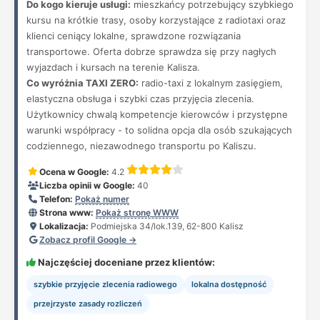
Do kogo kieruje usługi:
mieszkańcy potrzebujący szybkiego
kursu na krótkie trasy, osoby korzystające z radiotaxi oraz
klienci ceniący lokalne, sprawdzone rozwiązania
transportowe. Oferta dobrze sprawdza się przy nagłych
wyjazdach i kursach na terenie Kalisza.
Co wyróżnia TAXI ZERO:
radio-taxi z lokalnym zasięgiem,
elastyczna obsługa i szybki czas przyjęcia zlecenia.
Użytkownicy chwalą kompetencje kierowców i przystępne
warunki współpracy - to solidna opcja dla osób szukających
codziennego, niezawodnego transportu po Kaliszu.
Ocena w Google:
4.2
Liczba opinii w Google:
40
Telefon:
Pokaż numer
Strona www:
Pokaż stronę WWW
Lokalizacja:
Podmiejska 34/lok.139, 62-800 Kalisz
Zobacz profil Google →
Najczęściej doceniane przez klientów:
szybkie przyjęcie zlecenia radiowego
lokalna dostępność
przejrzyste zasady rozliczeń