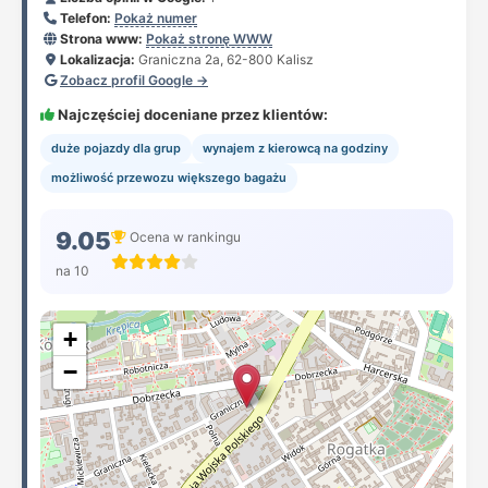
Telefon:
Pokaż numer
Strona www:
Pokaż stronę WWW
Lokalizacja:
Graniczna 2a, 62-800 Kalisz
Zobacz profil Google →
Najczęściej doceniane przez klientów:
duże pojazdy dla grup
wynajem z kierowcą na godziny
możliwość przewozu większego bagażu
9.05
Ocena w rankingu
na 10
+
−