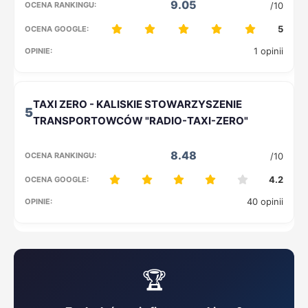
9.05
/10
5
1 opinii
5
8.48
/10
4.2
40 opinii
🏆