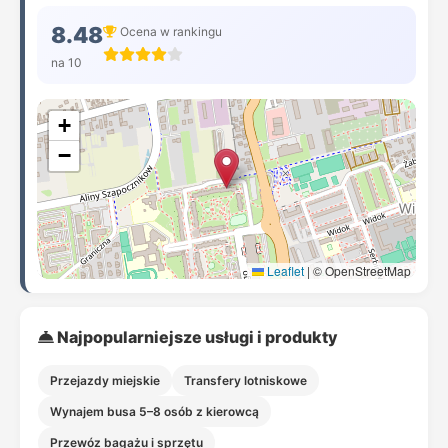
8.48
Ocena w rankingu
na 10
+
−
Leaflet
|
© OpenStreetMap
Najpopularniejsze usługi i produkty
Przejazdy miejskie
Transfery lotniskowe
Wynajem busa 5–8 osób z kierowcą
Przewóz bagażu i sprzętu