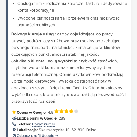
Obsługa firm - rozliczenia zbiorcze, faktury i dedykowane
konta korporacyjne
Wygodne płatności kartą i przelewem oraz możliwość
płatności mobilnych
Do kogo kieruje usługi:
osoby dojeżdżające do pracy,
turyści, podróżujący służbowo oraz rodziny potrzebujące
pewnego transportu na lotnisko. Firma celuje w klientów
oczekujących punktualności i stabilnej jakości.
Jak dba o klienta i co ją wyróżnia:
szybkość zamówień,
czytelne warunki kursu oraz komunikatywny system
rezerwacji telefonicznej. Opinie użytkowników podkreślają
uprzejmość kierowców i wysoką dostępność floty w
godzinach szczytu. Dzięki temu Taxi UNIQA to bezpieczny
wybór dla osób, które priorytetowo traktują niezawodność i
przejrzystość rozliczeń.
Ocena w Google:
4.5
Liczba opinii w Google:
289
Telefon:
Pokaż numer
Lokalizacja:
Skalmierzycka 10, 62-800 Kalisz
Zobacz profil Google →