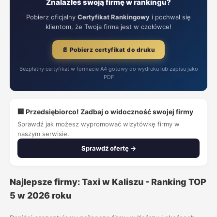
Znalazłeś swoją firmę w rankingu?
Pobierz oficjalny
Certyfikat Rankingowy
i pochwal się
klientom, że Twoja firma jest w czołówce!
📄 Pobierz certyfikat do druku
Bezpłatny certyfikat w formacie A4 gotowy do wydruku lub zapisu jako
PDF
🏢 Przedsiębiorco! Zadbaj o widoczność swojej firmy
Sprawdź jak możesz wypromować wizytówkę firmy w
naszym serwisie.
Sprawdź ofertę →
Najlepsze firmy: Taxi w Kaliszu - Ranking TOP
5 w 2026 roku