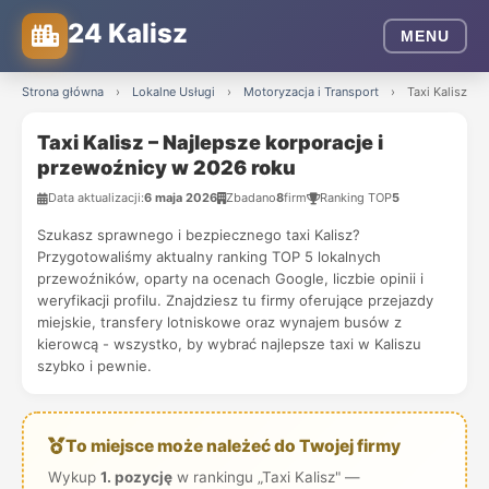
24 Kalisz
MENU
Strona główna
›
Lokalne Usługi
›
Motoryzacja i Transport
›
Taxi Kalisz – 
Taxi Kalisz – Najlepsze korporacje i
przewoźnicy w 2026 roku
Data aktualizacji:
6 maja 2026
Zbadano
8
firm
Ranking TOP
5
Szukasz sprawnego i bezpiecznego taxi Kalisz?
Przygotowaliśmy aktualny ranking TOP 5 lokalnych
przewoźników, oparty na ocenach Google, liczbie opinii i
weryfikacji profilu. Znajdziesz tu firmy oferujące przejazdy
miejskie, transfery lotniskowe oraz wynajem busów z
kierowcą - wszystko, by wybrać najlepsze taxi w Kaliszu
szybko i pewnie.
To miejsce może należeć do Twojej firmy
Wykup
1. pozycję
w rankingu „Taxi Kalisz" —