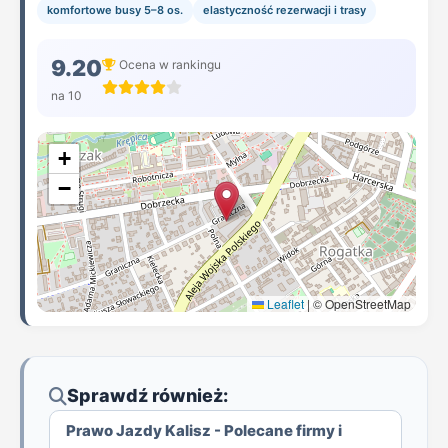
komfortowe busy 5–8 os.
elastyczność rezerwacji i trasy
9.20
Ocena w rankingu
na 10
+
−
Leaflet
|
© OpenStreetMap
Sprawdź również:
Prawo Jazdy Kalisz - Polecane firmy i