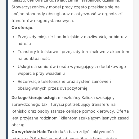
Kaliszu, ceniona za doświadczenie i stabilność działania.
Stowarzyszeniowy model pracy często przekłada się na
spójne standardy obsługi oraz elastyczność w organizacji
transferów długodystansowych.
Co oferuje:
Przejazdy miejskie i podmiejskie z możliwością odbioru z
adresu
Transfery lotniskowe i przejazdy terminalowe z akcentem
na punktualność
Usługi dla seniorów i osób wymagających dodatkowego
wsparcia przy wsiadaniu
Rezerwacje telefoniczne oraz system zamówień
obsługiwanych przez dyspozytornię
Do kogo kieruje usługi:
mieszkańcy Kalisza szukający
sprawdzonego taxi, turyści potrzebujący transferu na
lotnisko oraz osoby starsze ceniące pomoc kierowcy. Oferta
jest przyjazna rodzinom i klientom szukającym jasnych zasad
obsługi.
Co wyróżnia Halo Taxi:
duża baza zdjęć i aktywność
wizualna (28 zdjęć w profilu), weryfikacja firmy i dobre