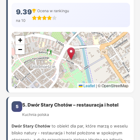
9.39
Ocena w rankingu
na 10
+
−
Leaflet
|
© OpenStreetMap
5. Dwór Stary Chotów – restauracja i hotel
5
Kuchnia polska
Dwór Stary Chotów
to obiekt dla par, które marzą o weselu
blisko natury - restauracja i hotel położone w spokojnym
otoczeniu, z dużą przestrzenią zieloną idealną na zdjęcia