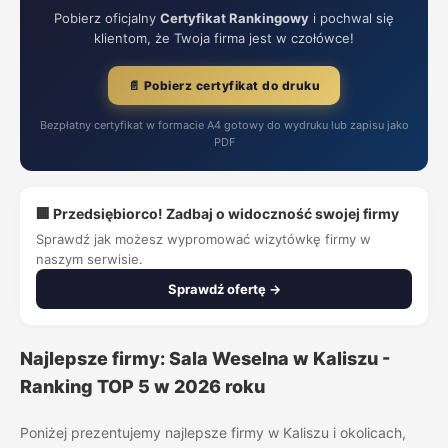
Pobierz oficjalny
Certyfikat Rankingowy
i pochwal się
klientom, że Twoja firma jest w czołówce!
📄 Pobierz certyfikat do druku
Bezpłatny certyfikat w formacie A4 gotowy do wydruku lub zapisu jako
PDF
🏢 Przedsiębiorco! Zadbaj o widoczność swojej firmy
Sprawdź jak możesz wypromować wizytówkę firmy w
naszym serwisie.
Sprawdź ofertę →
Najlepsze firmy: Sala Weselna w Kaliszu -
Ranking TOP 5 w 2026 roku
Poniżej prezentujemy najlepsze firmy w Kaliszu i okolicach,