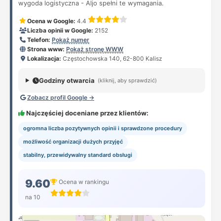
wygoda logistyczna - Aljo spełni te wymagania.
Ocena w Google:
4.4
Liczba opinii w Google:
2152
Telefon:
Pokaż numer
Strona www:
Pokaż stronę WWW
Lokalizacja:
Częstochowska 140, 62-800 Kalisz
Godziny otwarcia
(kliknij, aby sprawdzić)
Zobacz profil Google →
Najczęściej doceniane przez klientów:
ogromna liczba pozytywnych opinii i sprawdzone procedury
możliwość organizacji dużych przyjęć
stabilny, przewidywalny standard obsługi
9.60
Ocena w rankingu
na 10