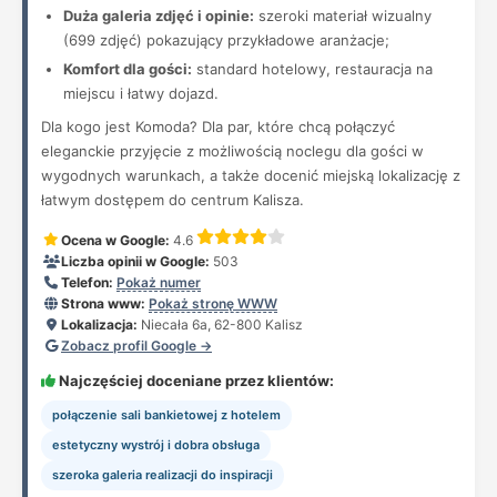
Duża galeria zdjęć i opinie:
szeroki materiał wizualny
(699 zdjęć) pokazujący przykładowe aranżacje;
Komfort dla gości:
standard hotelowy, restauracja na
miejscu i łatwy dojazd.
Dla kogo jest Komoda? Dla par, które chcą połączyć
eleganckie przyjęcie z możliwością noclegu dla gości w
wygodnych warunkach, a także docenić miejską lokalizację z
łatwym dostępem do centrum Kalisza.
Ocena w Google:
4.6
Liczba opinii w Google:
503
Telefon:
Pokaż numer
Strona www:
Pokaż stronę WWW
Lokalizacja:
Niecała 6a, 62-800 Kalisz
Zobacz profil Google →
Najczęściej doceniane przez klientów:
połączenie sali bankietowej z hotelem
estetyczny wystrój i dobra obsługa
szeroka galeria realizacji do inspiracji