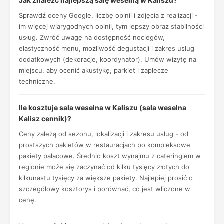
Jak znaleźć najlepszą salę weselną w Kaliszu?
Sprawdź oceny Google, liczbę opinii i zdjęcia z realizacji -
im więcej wiarygodnych opinii, tym lepszy obraz stabilności
usług. Zwróć uwagę na dostępność noclegów,
elastyczność menu, możliwość degustacji i zakres usług
dodatkowych (dekoracje, koordynator). Umów wizytę na
miejscu, aby ocenić akustykę, parkiet i zaplecze
techniczne.
Ile kosztuje sala weselna w Kaliszu (sala weselna
Kalisz cennik)?
Ceny zależą od sezonu, lokalizacji i zakresu usług - od
prostszych pakietów w restauracjach po kompleksowe
pakiety pałacowe. Średnio koszt wynajmu z cateringiem w
regionie może się zaczynać od kilku tysięcy złotych do
kilkunastu tysięcy za większe pakiety. Najlepiej prosić o
szczegółowy kosztorys i porównać, co jest wliczone w
cenę.