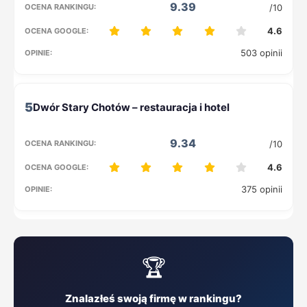
9.39
/10
4.6
503 opinii
5
9.34
/10
4.6
375 opinii
🏆
Znalazłeś swoją firmę w rankingu?