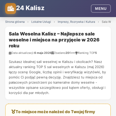
24 Kalisz
MENU
Strona główna
›
Lokalne Usługi
›
Imprezy, Rozrywka i Kultura
›
Sala Wesel
Sala Weselna Kalisz – Najlepsze sale
weselne i miejsca na przyjęcie w 2026
roku
Data aktualizacji:
6 maja 2026
Zbadano
20
firm
Ranking TOP
5
Szukasz idealnej sali weselnej w Kaliszu i okolicach? Nasz
aktualny ranking TOP 5 sal weselnych w Kaliszu (maj 2026)
łączy ocenę Google, liczbę opinii i weryfikację wizytówki, by
pomóc Ci podjąć pewną decyzję. Znajdziesz tu miejsca od
pałacowych przestrzeni po kameralne domy weselne -
wszystkie opisane szczegółowo pod kątem oferty, obsługi i
korzyści dla par młodych.
To miejsce może należeć do Twojej firmy