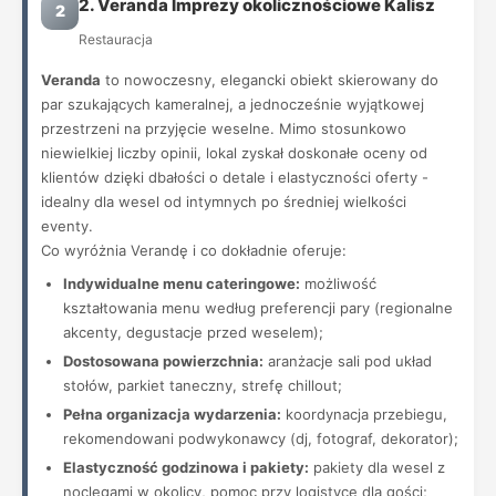
2. Veranda Imprezy okolicznościowe Kalisz
2
Restauracja
Veranda
to nowoczesny, elegancki obiekt skierowany do
par szukających kameralnej, a jednocześnie wyjątkowej
przestrzeni na przyjęcie weselne. Mimo stosunkowo
niewielkiej liczby opinii, lokal zyskał doskonałe oceny od
klientów dzięki dbałości o detale i elastyczności oferty -
idealny dla wesel od intymnych po średniej wielkości
eventy.
Co wyróżnia Verandę i co dokładnie oferuje:
Indywidualne menu cateringowe:
możliwość
kształtowania menu według preferencji pary (regionalne
akcenty, degustacje przed weselem);
Dostosowana powierzchnia:
aranżacje sali pod układ
stołów, parkiet taneczny, strefę chillout;
Pełna organizacja wydarzenia:
koordynacja przebiegu,
rekomendowani podwykonawcy (dj, fotograf, dekorator);
Elastyczność godzinowa i pakiety:
pakiety dla wesel z
noclegami w okolicy, pomoc przy logistyce dla gości;