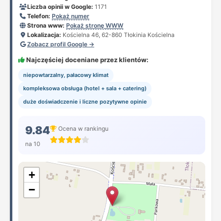
Liczba opinii w Google:
1171
Telefon:
Pokaż numer
Strona www:
Pokaż stronę WWW
Lokalizacja:
Kościelna 46, 62-860 Tłokinia Kościelna
Zobacz profil Google →
Najczęściej doceniane przez klientów:
niepowtarzalny, pałacowy klimat
kompleksowa obsługa (hotel + sala + catering)
duże doświadczenie i liczne pozytywne opinie
9.84
Ocena w rankingu
na 10
+
−