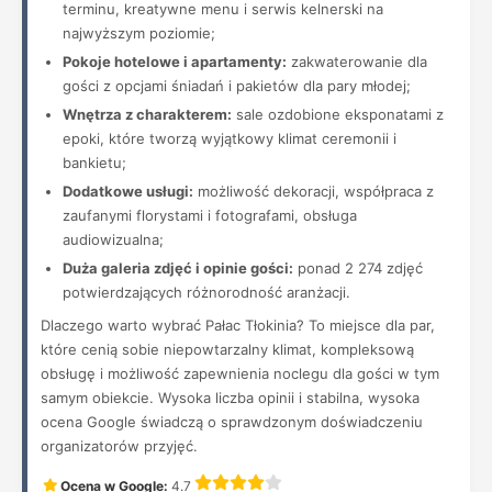
terminu, kreatywne menu i serwis kelnerski na
najwyższym poziomie;
Pokoje hotelowe i apartamenty:
zakwaterowanie dla
gości z opcjami śniadań i pakietów dla pary młodej;
Wnętrza z charakterem:
sale ozdobione eksponatami z
epoki, które tworzą wyjątkowy klimat ceremonii i
bankietu;
Dodatkowe usługi:
możliwość dekoracji, współpraca z
zaufanymi florystami i fotografami, obsługa
audiowizualna;
Duża galeria zdjęć i opinie gości:
ponad 2 274 zdjęć
potwierdzających różnorodność aranżacji.
Dlaczego warto wybrać Pałac Tłokinia? To miejsce dla par,
które cenią sobie niepowtarzalny klimat, kompleksową
obsługę i możliwość zapewnienia noclegu dla gości w tym
samym obiekcie. Wysoka liczba opinii i stabilna, wysoka
ocena Google świadczą o sprawdzonym doświadczeniu
organizatorów przyjęć.
Ocena w Google:
4.7