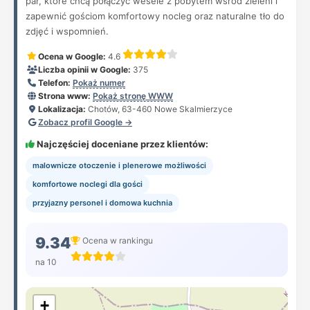
par, które chcą połączyć wesele z pobytem wśród zieleni i
zapewnić gościom komfortowy nocleg oraz naturalne tło do
zdjęć i wspomnień.
Ocena w Google:
4.6
Liczba opinii w Google:
375
Telefon:
Pokaż numer
Strona www:
Pokaż stronę WWW
Lokalizacja:
Chotów, 63-460 Nowe Skalmierzyce
Zobacz profil Google →
Najczęściej doceniane przez klientów:
malownicze otoczenie i plenerowe możliwości
komfortowe noclegi dla gości
przyjazny personel i domowa kuchnia
9.34
Ocena w rankingu
na 10
+