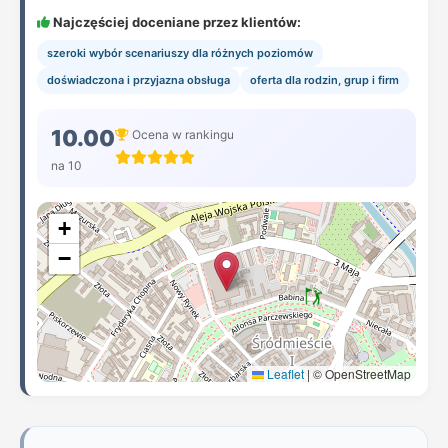
Najczęściej doceniane przez klientów:
szeroki wybór scenariuszy dla różnych poziomów
doświadczona i przyjazna obsługa
oferta dla rodzin, grup i firm
10.00
Ocena w rankingu
na 10
+
−
Leaflet
|
© OpenStreetMap