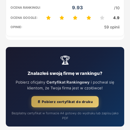
9.93
/10
4.9
59 opinii
🏆
Znalazłeś swoją firmę w rankingu?
Pobierz oficjalny
Certyfikat Rankingowy
i pochwal się
klientom, że Twoja firma jest w czołówce!
📄 Pobierz certyfikat do druku
Bezpłatny certyfikat w formacie A4 gotowy do wydruku lub zapisu jako
PDF