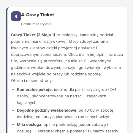
4. Crazy Ticket
4
Centrum rozrywki
Crazy Ticket (3 Maja 1)
to mniejszy, kameralny oddział
popularnej marki rozrywkowej, który zdobył zaufanie
lokalnych klientów dzięki przyjaznej obsłudze i
dopracowanym scenariuszom. Choć ma mniej opinii niż duża
filia, wyróżnia się atmosferą „na miejscu” i wygodnymi
godzinami weekendowymi, co czyni go świetnym wyborem
na szybkie wyjście po pracy lub rodzinną sobotę.
Oferta i mocne strony:
Kameralne pokoje:
idealne dla par i małych grup (2–4
osoby), skoncentrowane na narracji i zagadkach
logicznych.
Dogodne godziny weekendowe:
od 10:00 w sobotę i
niedzielę, co sprzyja planowaniu rodzinnych wizyt.
Miła obsługa:
opinie podkreślają „super zabawę i
obsługę” - personel chętnie pomaga i tłumaczy zasady.