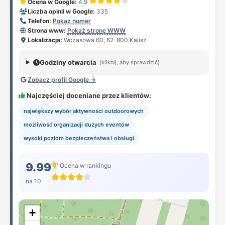
Ocena w Google:
4.9
Liczba opinii w Google:
335
Telefon:
Pokaż numer
Strona www:
Pokaż stronę WWW
Lokalizacja:
Wczasowa 60, 62-800 Kalisz
Godziny otwarcia
(kliknij, aby sprawdzić)
Zobacz profil Google →
Najczęściej doceniane przez klientów:
największy wybór aktywności outdoorowych
możliwość organizacji dużych eventów
wysoki poziom bezpieczeństwa i obsługi
9.99
Ocena w rankingu
na 10
+