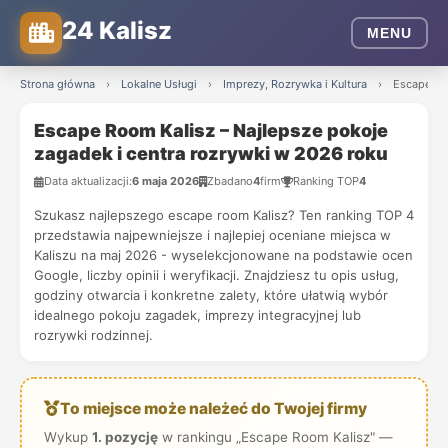
24 Kalisz
MENU
Strona główna
›
Lokalne Usługi
›
Imprezy, Rozrywka i Kultura
›
Escape Ro
Escape Room Kalisz – Najlepsze pokoje
zagadek i centra rozrywki w 2026 roku
Data aktualizacji:
6 maja 2026
Zbadano
4
firm
Ranking TOP
4
Szukasz najlepszego escape room Kalisz? Ten ranking TOP 4
przedstawia najpewniejsze i najlepiej oceniane miejsca w
Kaliszu na maj 2026 - wyselekcjonowane na podstawie ocen
Google, liczby opinii i weryfikacji. Znajdziesz tu opis usług,
godziny otwarcia i konkretne zalety, które ułatwią wybór
idealnego pokoju zagadek, imprezy integracyjnej lub
rozrywki rodzinnej.
To miejsce może należeć do Twojej firmy
Wykup
1. pozycję
w rankingu „Escape Room Kalisz" —