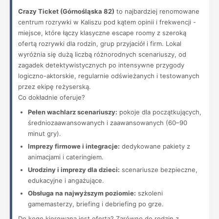
Crazy Ticket (Górnośląska 82)
to najbardziej renomowane
centrum rozrywki w Kaliszu pod kątem opinii i frekwencji -
miejsce, które łączy klasyczne escape roomy z szeroką
ofertą rozrywki dla rodzin, grup przyjaciół i firm. Lokal
wyróżnia się dużą liczbą różnorodnych scenariuszy, od
zagadek detektywistycznych po intensywne przygody
logiczno-aktorskie, regularnie odświeżanych i testowanych
przez ekipę reżyserską.
Co dokładnie oferuje?
Pełen wachlarz scenariuszy:
pokoje dla początkujących,
średniozaawansowanych i zaawansowanych (60–90
minut gry).
Imprezy firmowe i integracje:
dedykowane pakiety z
animacjami i cateringiem.
Urodziny i imprezy dla dzieci:
scenariusze bezpieczne,
edukacyjne i angażujące.
Obsługa na najwyższym poziomie:
szkoleni
gamemasterzy, briefing i debriefing po grze.
Do kogo kierowana jest oferta? Zarówno do rodzin z