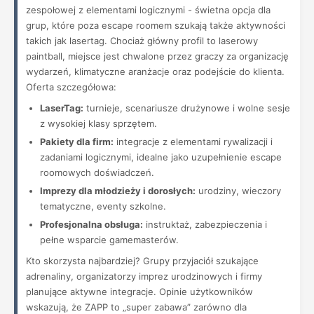
zespołowej z elementami logicznymi - świetna opcja dla
grup, które poza escape roomem szukają także aktywności
takich jak lasertag. Chociaż główny profil to laserowy
paintball, miejsce jest chwalone przez graczy za organizację
wydarzeń, klimatyczne aranżacje oraz podejście do klienta.
Oferta szczegółowa:
LaserTag:
turnieje, scenariusze drużynowe i wolne sesje
z wysokiej klasy sprzętem.
Pakiety dla firm:
integracje z elementami rywalizacji i
zadaniami logicznymi, idealne jako uzupełnienie escape
roomowych doświadczeń.
Imprezy dla młodzieży i dorosłych:
urodziny, wieczory
tematyczne, eventy szkolne.
Profesjonalna obsługa:
instruktaż, zabezpieczenia i
pełne wsparcie gamemasterów.
Kto skorzysta najbardziej? Grupy przyjaciół szukające
adrenaliny, organizatorzy imprez urodzinowych i firmy
planujące aktywne integracje. Opinie użytkowników
wskazują, że ZAPP to „super zabawa” zarówno dla