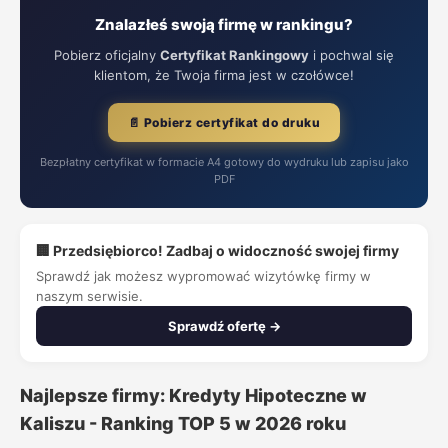
Znalazłeś swoją firmę w rankingu?
Pobierz oficjalny
Certyfikat Rankingowy
i pochwal się
klientom, że Twoja firma jest w czołówce!
📄 Pobierz certyfikat do druku
Bezpłatny certyfikat w formacie A4 gotowy do wydruku lub zapisu jako
PDF
🏢 Przedsiębiorco! Zadbaj o widoczność swojej firmy
Sprawdź jak możesz wypromować wizytówkę firmy w
naszym serwisie.
Sprawdź ofertę →
Najlepsze firmy: Kredyty Hipoteczne w
Kaliszu - Ranking TOP 5 w 2026 roku