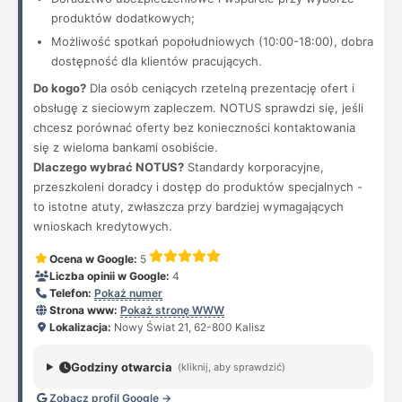
produktów dodatkowych;
Możliwość spotkań popołudniowych (10:00-18:00), dobra
dostępność dla klientów pracujących.
Do kogo?
Dla osób ceniących rzetelną prezentację ofert i
obsługę z sieciowym zapleczem. NOTUS sprawdzi się, jeśli
chcesz porównać oferty bez konieczności kontaktowania
się z wieloma bankami osobiście.
Dlaczego wybrać NOTUS?
Standardy korporacyjne,
przeszkoleni doradcy i dostęp do produktów specjalnych -
to istotne atuty, zwłaszcza przy bardziej wymagających
wnioskach kredytowych.
Ocena w Google:
5
Liczba opinii w Google:
4
Telefon:
Pokaż numer
Strona www:
Pokaż stronę WWW
Lokalizacja:
Nowy Świat 21, 62-800 Kalisz
Godziny otwarcia
(kliknij, aby sprawdzić)
Zobacz profil Google →