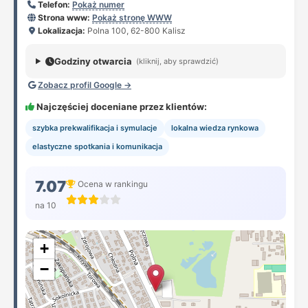
Telefon:
Pokaż numer
Strona www:
Pokaż stronę WWW
Lokalizacja:
Polna 100, 62-800 Kalisz
Godziny otwarcia
(kliknij, aby sprawdzić)
Zobacz profil Google →
Najczęściej doceniane przez klientów:
szybka prekwalifikacja i symulacje
lokalna wiedza rynkowa
elastyczne spotkania i komunikacja
7.07
Ocena w rankingu
na 10
+
−