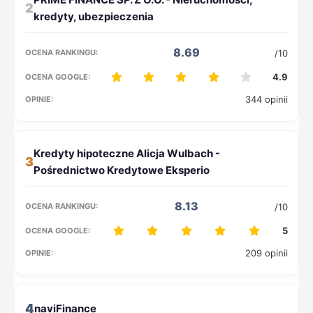
2
8.69
/10
4.9
344 opinii
3
8.13
/10
5
209 opinii
4