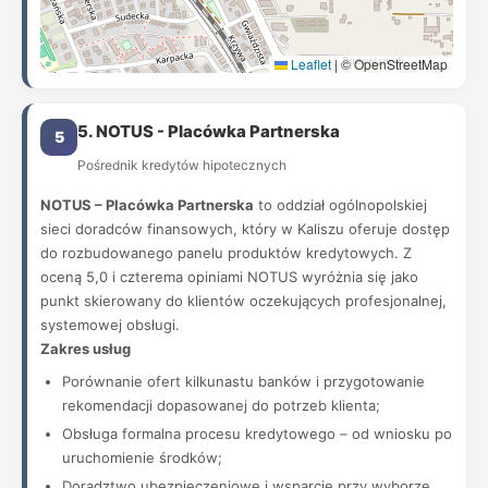
Leaflet
|
© OpenStreetMap
5. NOTUS - Placówka Partnerska
5
Pośrednik kredytów hipotecznych
NOTUS – Placówka Partnerska
to oddział ogólnopolskiej
sieci doradców finansowych, który w Kaliszu oferuje dostęp
do rozbudowanego panelu produktów kredytowych. Z
oceną 5,0 i czterema opiniami NOTUS wyróżnia się jako
punkt skierowany do klientów oczekujących profesjonalnej,
systemowej obsługi.
Zakres usług
Porównanie ofert kilkunastu banków i przygotowanie
rekomendacji dopasowanej do potrzeb klienta;
Obsługa formalna procesu kredytowego – od wniosku po
uruchomienie środków;
Doradztwo ubezpieczeniowe i wsparcie przy wyborze