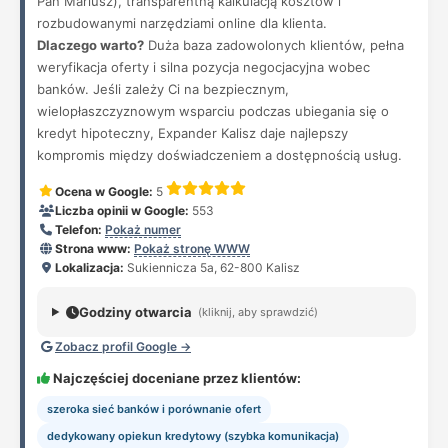
Pan Mariusz), transparentną kalkulacją kosztów i
rozbudowanymi narzędziami online dla klienta.
Dlaczego warto?
Duża baza zadowolonych klientów, pełna
weryfikacja oferty i silna pozycja negocjacyjna wobec
banków. Jeśli zależy Ci na bezpiecznym,
wielopłaszczyznowym wsparciu podczas ubiegania się o
kredyt hipoteczny, Expander Kalisz daje najlepszy
kompromis między doświadczeniem a dostępnością usług.
Ocena w Google:
5
Liczba opinii w Google:
553
Telefon:
Pokaż numer
Strona www:
Pokaż stronę WWW
Lokalizacja:
Sukiennicza 5a, 62-800 Kalisz
Godziny otwarcia
(kliknij, aby sprawdzić)
Zobacz profil Google →
Najczęściej doceniane przez klientów:
szeroka sieć banków i porównanie ofert
dedykowany opiekun kredytowy (szybka komunikacja)