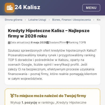
24 Kalisz
MENU
Strona główna
›
Lokalne Usługi
›
Biznes, Finanse i Ubezpieczenia
›
Kredyt
Kredyty Hipoteczne Kalisz – Najlepsze
firmy w 2026 roku
Data aktualizacji:
6 maja 2026
Zbadano
7
firm
Ranking TOP
5
Szukasz sprawdzonych ofert kredytów hipotecznych Kalisz?
Przeanalizowaliśmy lokalny rynek i przygotowaliśmy ranking
TOP 5 doradców i pośredników w Kaliszu, oparty na
ocenach Google, liczbie opinii i weryfikacji profili. Jeśli
zależy Ci na bezpiecznym, efektywnym procesie uzyskania
finansowania - poznaj firmy, które realnie pomagają klientom
w całym województwie.
To miejsce może należeć do Twojej firmy
Wykup
1. pozycję
w rankingu „Kredyty Hipoteczne