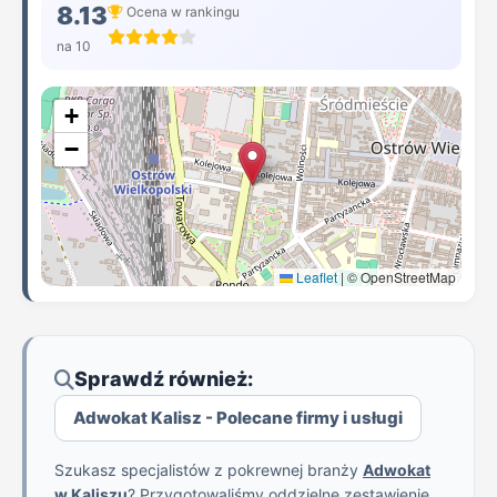
8.13
Ocena w rankingu
na 10
+
−
Leaflet
|
© OpenStreetMap
Sprawdź również:
Adwokat Kalisz - Polecane firmy i usługi
Szukasz specjalistów z pokrewnej branży
Adwokat
w Kaliszu
? Przygotowaliśmy oddzielne zestawienie