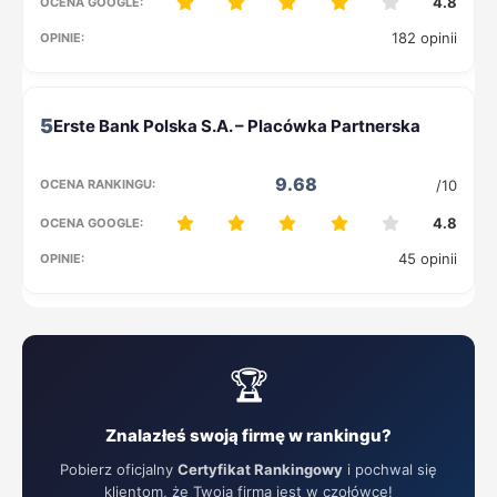
4.8
182 opinii
5
9.68
/10
4.8
45 opinii
🏆
Znalazłeś swoją firmę w rankingu?
Pobierz oficjalny
Certyfikat Rankingowy
i pochwal się
klientom, że Twoja firma jest w czołówce!