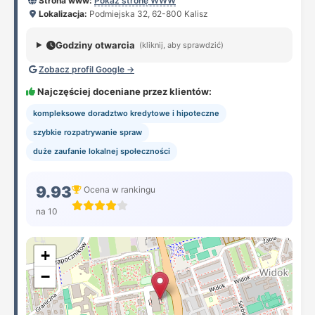
Strona www:
Pokaż stronę WWW
Lokalizacja:
Podmiejska 32, 62-800 Kalisz
Godziny otwarcia
(kliknij, aby sprawdzić)
Zobacz profil Google →
Najczęściej doceniane przez klientów:
kompleksowe doradztwo kredytowe i hipoteczne
szybkie rozpatrywanie spraw
duże zaufanie lokalnej społeczności
9.93
Ocena w rankingu
na 10
+
−