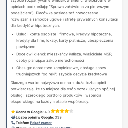
szybkie rozpatrywanie wniosków (klienci wielokrotnie w
opiniach podkreślają: "Sprawa załatwiona za pierwszym
podejściem"). Placówka posiada też nowoczesne
rozwiązania samoobsługowe i strefę prywatnych konsultacji
dla kredytów hipotecznych.
Usługi: konta osobiste i firmowe, kredyty hipoteczne,
kredyty dla firm, lokaty, karty płatnicze, ubezpieczenia
powiązane
Docelowi klienci: mieszkańcy Kalisza, właściciele MŚP,
osoby planujące zakup nieruchomości
Obsługa: doradztwo kompleksowe, obsługa spraw
trudniejszych "od ręki", szybkie decyzje kredytowe
Dlaczego warto: najwyższa ocena + duża liczba opinii
potwierdzają, że to miejsce dla osób oczekujących spójnej
obsługi, szerokiego portfolio produktów i wsparcia
eksperckiego na każdym etapie współpracy.
Ocena w Google:
4.9
Liczba opinii w Google:
339
Telefon:
Pokaż numer