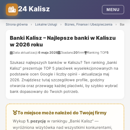
24 Kalisz
MENU
Strona główna
›
Lokalne Usługi
›
Biznes, Finanse i Ubezpieczenia
›
Banki 
Banki Kalisz – Najlepsze banki w Kaliszu
w 2026 roku
Data aktualizacji:
6 maja 2026
Zbadano
20
firm
Ranking TOP
5
Szukasz najlepszych banków w Kaliszu? Ten ranking „banki
Kalisz” prezentuje TOP 5 placówek wyselekcjonowanych na
podstawie ocen Google i liczby opinii - aktualizacja maj
2026. Znajdziesz tutaj szczegółowe profile, godziny
otwarcia oraz przewagę każdej placówki, by szybko wybrać
bank dopasowany do Twoich potrzeb.
To miejsce może należeć do Twojej firmy
Wykup
1. pozycję
w rankingu „Banki Kalisz" —
wyróżniona wizytówka nad wszystkimi konkurentami,