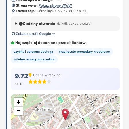
Strona www:
Pokaż stronę WWW
Lokalizacja:
Górnośląska 58, 62-800 Kalisz
Godziny otwarcia
(kliknij, aby sprawdzić)
Zobacz profil Google →
Najczęściej doceniane przez klientów:
szybka i sprawna obsługa
przejrzyste procedury kredytowe
solidne rozwiązania online
9.72
Ocena w rankingu
na 10
+
−