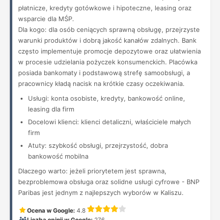
płatnicze, kredyty gotówkowe i hipoteczne, leasing oraz
wsparcie dla MŚP.
Dla kogo: dla osób ceniących sprawną obsługę, przejrzyste
warunki produktów i dobrą jakość kanałów zdalnych. Bank
często implementuje promocje depozytowe oraz ułatwienia
w procesie udzielania pożyczek konsumenckich. Placówka
posiada bankomaty i podstawową strefę samoobsługi, a
pracownicy kładą nacisk na krótkie czasy oczekiwania.
Usługi: konta osobiste, kredyty, bankowość online,
leasing dla firm
Docelowi klienci: klienci detaliczni, właściciele małych
firm
Atuty: szybkość obsługi, przejrzystość, dobra
bankowość mobilna
Dlaczego warto: jeżeli priorytetem jest sprawna,
bezproblemowa obsługa oraz solidne usługi cyfrowe - BNP
Paribas jest jednym z najlepszych wyborów w Kaliszu.
Ocena w Google:
4.8
Liczba opinii w Google:
276