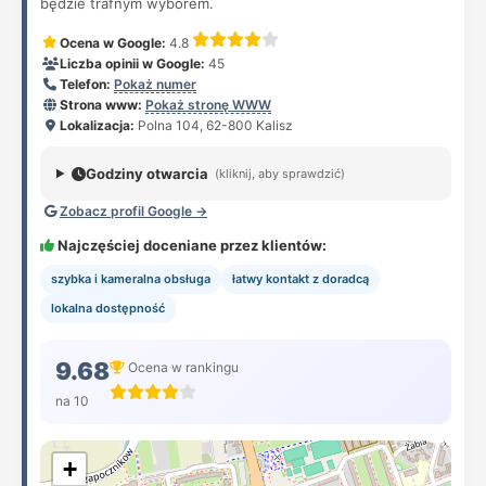
będzie trafnym wyborem.
Ocena w Google:
4.8
Liczba opinii w Google:
45
Telefon:
Pokaż numer
Strona www:
Pokaż stronę WWW
Lokalizacja:
Polna 104, 62-800 Kalisz
Godziny otwarcia
(kliknij, aby sprawdzić)
Zobacz profil Google →
Najczęściej doceniane przez klientów:
szybka i kameralna obsługa
łatwy kontakt z doradcą
lokalna dostępność
9.68
Ocena w rankingu
na 10
+