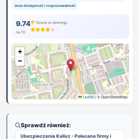
duża dostępność i rozpoznawalność
9.74
Ocena w rankingu
na 10
+
−
Leaflet
|
© OpenStreetMap
Sprawdź również:
Ubezpieczenia Kalisz - Polecane firmy i