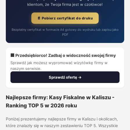
klientom, że Twoja firma jest w czołówce!
📄 Pobierz certyfikat do druku
Bezpłatny certyfikat w formacie A4 gotowy do wydruku lub zapisu jako
PDF
🏢 Przedsiębiorco! Zadbaj o widoczność swojej firmy
Sprawdź jak możesz wypromować wizytówkę firmy w
naszym serwisie.
Sprawdź ofertę →
Najlepsze firmy: Kasy Fiskalne w Kaliszu -
Ranking TOP 5 w 2026 roku
Poniżej prezentujemy najlepsze firmy w Kaliszu i okolicach,
które znalazły się w naszym zestawieniu TOP 5. Wszystkie