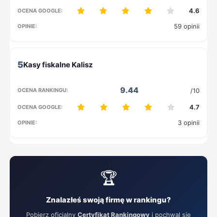
4.6
59 opinii
5
9.44
/10
4.7
3 opinii
🏆
Znalazłeś swoją firmę w rankingu?
Pobierz oficjalny
Certyfikat Rankingowy
i pochwal się