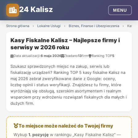
24 Kalisz
MENU
Strona główna
›
Lokalne Usługi
›
Biznes, Finanse i Ubezpieczenia
›
Kasy F
Kasy Fiskalne Kalisz – Najlepsze firmy i
serwisy w 2026 roku
Data aktualizacji:
6 maja 2026
Zbadano
13
firm
Ranking TOP
5
Szukasz sprawdzonych miejsc na zakup, serwis lub
fiskalizację urządzeń? Ranking TOP 5 kasy fiskalne Kalisz na
maj 2026 zebrał zweryfikowane dane z Google: oceny,
liczbę opinii i status weryfikacji. Znajdziesz tu firmy, które
wyróżniają się obsługą, szerokim asortymentem i realnym
wsparciem przy wdrożeniu rozwiązań fiskalnych dla małych i
dużych firm.
To miejsce może należeć do Twojej firmy
Wykup
1. pozycję
w rankingu „Kasy Fiskalne Kalisz" —