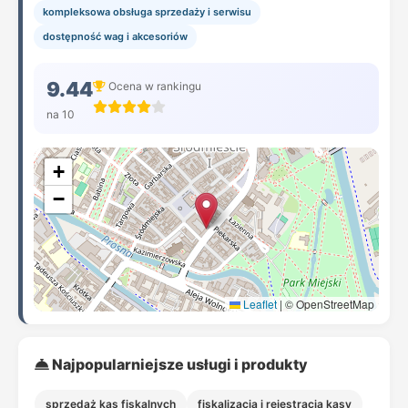
kompleksowa obsługa sprzedaży i serwisu
dostępność wag i akcesoriów
9.44
Ocena w rankingu
na 10
+
−
Leaflet
|
© OpenStreetMap
Najpopularniejsze usługi i produkty
sprzedaż kas fiskalnych
fiskalizacja i rejestracja kasy