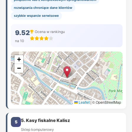
rozwiązania chroniące dane klientów
szybkie wsparcie serwisowe
9.52
Ocena w rankingu
na 10
+
−
Leaflet
|
© OpenStreetMap
5. Kasy fiskalne Kalisz
5
Sklep komputerowy