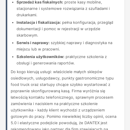
Sprzedaż kas fiskalnych:
proste kasy mobilne,
stacjonarne i systemowe rozwiązania z szufladami i
drukarkami.
Instalacja i fiskalizacja:
pełna konfiguracja, przegląd
dokumentacji i pomoc w rejestracji w urzędzie
skarbowym.
Serwis i naprawy:
szybkiej naprawy i diagnostyka na
miejscu lub w pracowni.
Szkolenia użytkowników:
praktyczne szkolenia z
obsługi i generowania raportów.
Do kogo kierują usługi: właściciele małych sklepów
osiedlowych, usługodawcy, punkty gastronomiczne typu
food truck oraz startupy chcące szybko wystartować z
poprawnie skonfigurowaną kasą. Firma wyróżnia się
łatwością kontaktu telefonicznego, sprawnym procesem
zamówienia i naciskiem na praktyczne szkolenie
użytkownika - każdy klient wychodzi z urządzeniem
gotowym do pracy. Pomimo niewielkiej liczby opinii, ocena
5.0 i elastyczne podejście powodują, że DANTEX jest
rekomendowany jako partner dla firm stawiających na