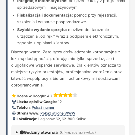
Integracje informatyczne:
połączenie kasy z programami
sprzedażowymi i magazynowymi.
Fiskalizacja i dokumentacja:
pomoc przy rejestracji,
szkolenia i wsparcie posprzedażowe.
Szybkie wydanie sprzętu:
możliwe dostarczenie
urządzenia „od ręki” wraz z podpisem elektronicznym,
zgodnie z opiniami klientów.
Dlaczego warto: Zeto łączy doświadczenie korporacyjne z
lokalną dostępnością, oferując nie tylko sprzedaż, ale i
długofalowe wsparcie serwisowe. Dla klientów oznacza to
mniejsze ryzyko przestojów, profesjonalne wdrożenia oraz
łatwość współpracy z biurami rachunkowymi i dostawcami
oprogramowania.
Ocena w Google:
4.7
Liczba opinii w Google:
12
Telefon:
Pokaż numer
Strona www:
Pokaż stronę WWW
Lokalizacja:
Legionów 62, 62-800 Kalisz
Godziny otwarcia
(kliknij, aby sprawdzić)