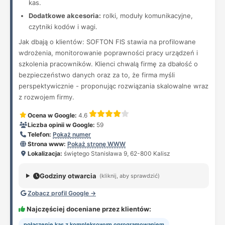
kas.
Dodatkowe akcesoria:
rolki, moduły komunikacyjne,
czytniki kodów i wagi.
Jak dbają o klientów: SOFTON FIS stawia na profilowane
wdrożenia, monitorowanie poprawności pracy urządzeń i
szkolenia pracowników. Klienci chwalą firmę za dbałość o
bezpieczeństwo danych oraz za to, że firma myśli
perspektywicznie - proponując rozwiązania skalowalne wraz
z rozwojem firmy.
Ocena w Google:
4.6
Liczba opinii w Google:
59
Telefon:
Pokaż numer
Strona www:
Pokaż stronę WWW
Lokalizacja:
świętego Stanisława 9, 62-800 Kalisz
Godziny otwarcia
(kliknij, aby sprawdzić)
Zobacz profil Google →
Najczęściej doceniane przez klientów:
połączenie kas z kompleksowym oprogramowaniem