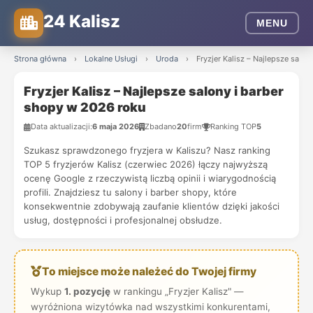
24 Kalisz
MENU
Strona główna
›
Lokalne Usługi
›
Uroda
›
Fryzjer Kalisz – Najlepsze salo
Fryzjer Kalisz – Najlepsze salony i barber
shopy w 2026 roku
Data aktualizacji:
6 maja 2026
Zbadano
20
firm
Ranking TOP
5
Szukasz sprawdzonego fryzjera w Kaliszu? Nasz ranking
TOP 5 fryzjerów Kalisz (czerwiec 2026) łączy najwyższą
ocenę Google z rzeczywistą liczbą opinii i wiarygodnością
profili. Znajdziesz tu salony i barber shopy, które
konsekwentnie zdobywają zaufanie klientów dzięki jakości
usług, dostępności i profesjonalnej obsłudze.
To miejsce może należeć do Twojej firmy
Wykup
1. pozycję
w rankingu „Fryzjer Kalisz" —
wyróżniona wizytówka nad wszystkimi konkurentami,