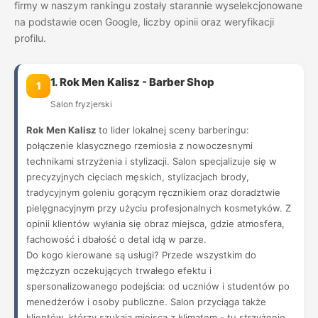
firmy w naszym rankingu zostały starannie wyselekcjonowane
na podstawie ocen Google, liczby opinii oraz weryfikacji
profilu.
1. Rok Men Kalisz - Barber Shop
1
Salon fryzjerski
Rok Men Kalisz
to lider lokalnej sceny barberingu:
połączenie klasycznego rzemiosła z nowoczesnymi
technikami strzyżenia i stylizacji. Salon specjalizuje się w
precyzyjnych cięciach męskich, stylizacjach brody,
tradycyjnym goleniu gorącym ręcznikiem oraz doradztwie
pielęgnacyjnym przy użyciu profesjonalnych kosmetyków. Z
opinii klientów wyłania się obraz miejsca, gdzie atmosfera,
fachowość i dbałość o detal idą w parze.
Do kogo kierowane są usługi? Przede wszystkim do
mężczyzn oczekujących trwałego efektu i
spersonalizowanego podejścia: od uczniów i studentów po
menedżerów i osoby publiczne. Salon przyciąga także
klientów, którzy szukają miejsca z klimatem - tu strzyżenie