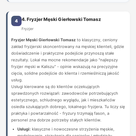
4. Fryzjer Męski Gierłowski Tomasz
4
Fryzjer
Fryzjer Męski Gierłowski Tomasz
to klasyczny, ceniony
zakład fryzjerski skoncentrowany na męskiej klienteli, gdzie
doświadczenie i praktyczne podejście przynoszą stałe
rezultaty. Lokal ma mocne rekomendacje jako "najlepszy
fryzjer męski w Kaliszu" - opinie wskazują na precyzyjne
cięcia, solidne podejście do klienta i rzemieślniczą jakość
usług.
Usługi kierowane są do klientów oczekujących
sprawdzonych rozwiązań: zawodowców potrzebujących
estetycznego, schludnego wyglądu, jak i mieszkańców
osiedla szukających dobrego, lokalnego fryzjera. Tu liczy się
praktyka i powtarzalność - fryzury trzymają fason, a
personel zna dobrze potrzeby stałych klientów.
Usługi:
klasyczne i nowoczesne strzyżenia męskie,
modelowanie, strzyżenia dla seniorów i młodzieży,