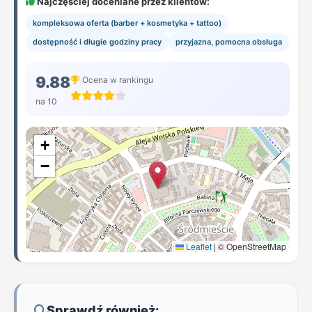
Najczęściej doceniane przez klientów:
kompleksowa oferta (barber + kosmetyka + tattoo)
dostępność i długie godziny pracy
przyjazna, pomocna obsługa
9.88
Ocena w rankingu
na 10
+
−
Leaflet
|
© OpenStreetMap
Sprawdź również: