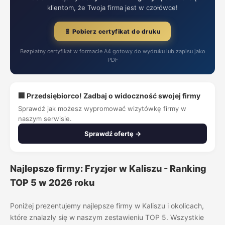
klientom, że Twoja firma jest w czołówce!
📄 Pobierz certyfikat do druku
Bezpłatny certyfikat w formacie A4 gotowy do wydruku lub zapisu jako
PDF
🏢 Przedsiębiorco! Zadbaj o widoczność swojej firmy
Sprawdź jak możesz wypromować wizytówkę firmy w
naszym serwisie.
Sprawdź ofertę →
Najlepsze firmy: Fryzjer w Kaliszu - Ranking
TOP 5 w 2026 roku
Poniżej prezentujemy najlepsze firmy w Kaliszu i okolicach,
które znalazły się w naszym zestawieniu TOP 5. Wszystkie