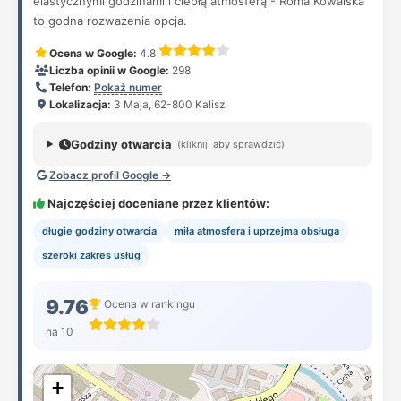
elastycznymi godzinami i ciepłą atmosferą - Roma Kowalska
to godna rozważenia opcja.
Ocena w Google:
4.8
Liczba opinii w Google:
298
Telefon:
Pokaż numer
Lokalizacja:
3 Maja, 62-800 Kalisz
Godziny otwarcia
(kliknij, aby sprawdzić)
Zobacz profil Google →
Najczęściej doceniane przez klientów:
długie godziny otwarcia
miła atmosfera i uprzejma obsługa
szeroki zakres usług
9.76
Ocena w rankingu
na 10
+