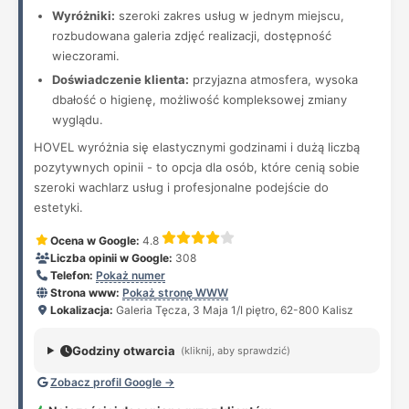
Wyróżniki:
szeroki zakres usług w jednym miejscu,
rozbudowana galeria zdjęć realizacji, dostępność
wieczorami.
Doświadczenie klienta:
przyjazna atmosfera, wysoka
dbałość o higienę, możliwość kompleksowej zmiany
wyglądu.
HOVEL wyróżnia się elastycznymi godzinami i dużą liczbą
pozytywnych opinii - to opcja dla osób, które cenią sobie
szeroki wachlarz usług i profesjonalne podejście do
estetyki.
Ocena w Google:
4.8
Liczba opinii w Google:
308
Telefon:
Pokaż numer
Strona www:
Pokaż stronę WWW
Lokalizacja:
Galeria Tęcza, 3 Maja 1/I piętro, 62-800 Kalisz
Godziny otwarcia
(kliknij, aby sprawdzić)
Zobacz profil Google →