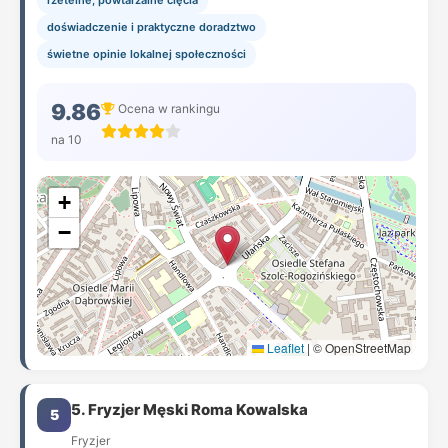
rzetelne, powtarzalne cięcia
doświadczenie i praktyczne doradztwo
świetne opinie lokalnej społeczności
9.86
Ocena w rankingu
na 10
+
−
Leaflet
|
© OpenStreetMap
5. Fryzjer Męski Roma Kowalska
5
Fryzjer