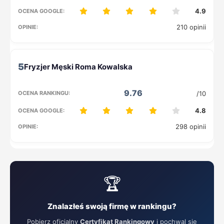
4.9
210 opinii
5
9.76
/10
4.8
298 opinii
🏆
Znalazłeś swoją firmę w rankingu?
Pobierz oficjalny
Certyfikat Rankingowy
i pochwal się