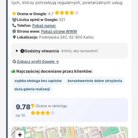
tych, którzy potrzebują regularnych, powtarzalnych usług.
Ocena w Google:
4.7
Liczba opinii w Google:
521
Telefon:
Pokaż numer
Strona www:
Pokaż stronę WWW
Lokalizacja:
Podmiejska 24C, 62-800 Kalisz
Godziny otwarcia
(kliknij, aby sprawdzić)
Zobacz profil Google →
Najczęściej doceniane przez klientów:
szybka obsługa bez zapisów
konsekwentnie dobre strzyżenia
duża galeria realizacji
9.78
Ocena w rankingu
na 10
+