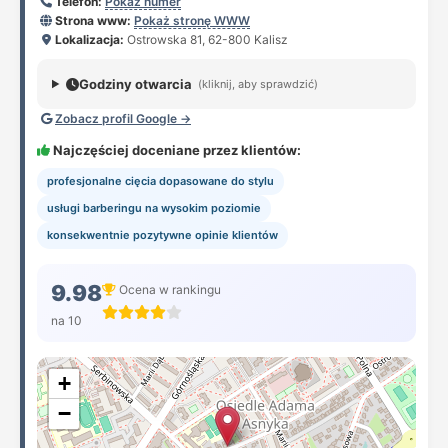
Telefon:
Pokaż numer
Strona www:
Pokaż stronę WWW
Lokalizacja:
Ostrowska 81, 62-800 Kalisz
Godziny otwarcia
(kliknij, aby sprawdzić)
Zobacz profil Google →
Najczęściej doceniane przez klientów:
profesjonalne cięcia dopasowane do stylu
usługi barberingu na wysokim poziomie
konsekwentnie pozytywne opinie klientów
9.98
Ocena w rankingu
na 10
+
−