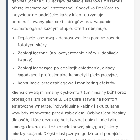
gabinet (ocena 5.0) łączący depilację laserową z szeroką
ofertą kosmetologii estetycznej. Specyfika DepiCare to
indywidualne podejście: każdy klient otrzymuje
personalizowany plan serii zabiegów oraz wsparcie
kosmetologa na każdym etapie. Oferta obejmuje:
Depilację laserową z dostosowaniem parametrów do
fototypu skóry,
Zabiegi łączone (np. oczyszczanie skóry + depilacja
twarzy),
Zabiegi łagodzące po depilacji: chlodzenie, okłady
łagodzące i profesjonalne kosmetyki pielęgnacyjne,
Konsultacje przedzabiegowe i monitoring efektów.
Klienci chwalą minimalny dyskomfort („minimalny ból”) oraz
profesjonalizm personelu. DepiCare stawia na komfort:
estetyczne wnętrze, indywidualne kabiny i skrupulatne
wywiady zdrowotne przed zabiegiem. Gabinet jest idealny
dla osób, które oczekują holistycznej opieki - nie tylko
samego lasera, ale też kompleksowej pielęgnacji skóry
między sesjami. Dzięki elastycznym godzinom i podejściu