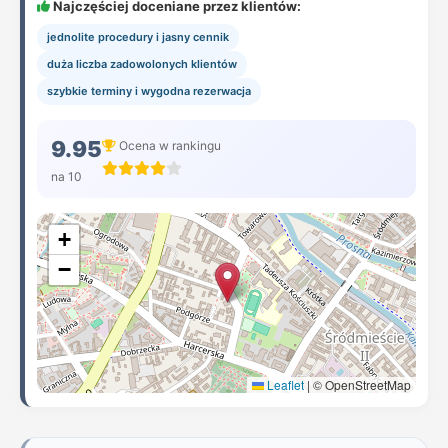
Najczęściej doceniane przez klientów:
jednolite procedury i jasny cennik
duża liczba zadowolonych klientów
szybkie terminy i wygodna rezerwacja
9.95
Ocena w rankingu
na 10
+
−
Leaflet
|
© OpenStreetMap