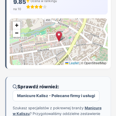
9.85
Ocena w rankingu
na 10
+
−
Leaflet
|
© OpenStreetMap
Sprawdź również:
Manicure Kalisz - Polecane firmy i usługi
Szukasz specjalistów z pokrewnej branży
Manicure
w Kaliszu
? Przygotowaliśmy oddzielne zestawienie