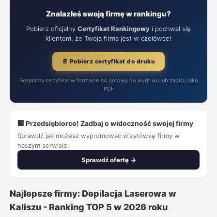
Znalazłeś swoją firmę w rankingu?
Pobierz oficjalny
Certyfikat Rankingowy
i pochwal się
klientom, że Twoja firma jest w czołówce!
📄 Pobierz certyfikat do druku
Bezpłatny certyfikat w formacie A4 gotowy do wydruku lub zapisu jako
PDF
🏢 Przedsiębiorco! Zadbaj o widoczność swojej firmy
Sprawdź jak możesz wypromować wizytówkę firmy w
naszym serwisie.
Sprawdź ofertę →
Najlepsze firmy: Depilacja Laserowa w
Kaliszu - Ranking TOP 5 w 2026 roku