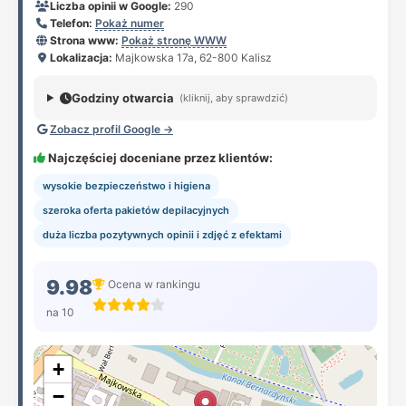
Liczba opinii w Google:
290
Telefon:
Pokaż numer
Strona www:
Pokaż stronę WWW
Lokalizacja:
Majkowska 17a, 62-800 Kalisz
Godziny otwarcia
(kliknij, aby sprawdzić)
Zobacz profil Google →
Najczęściej doceniane przez klientów:
wysokie bezpieczeństwo i higiena
szeroka oferta pakietów depilacyjnych
duża liczba pozytywnych opinii i zdjęć z efektami
9.98
Ocena w rankingu
na 10
+
−