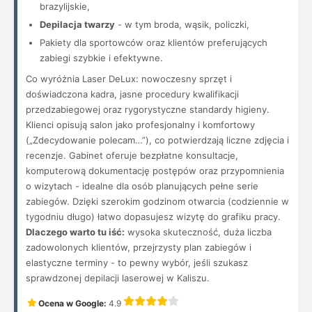
brazylijskie,
Depilacja twarzy
- w tym broda, wąsik, policzki,
Pakiety dla sportowców oraz klientów preferujących
zabiegi szybkie i efektywne.
Co wyróżnia Laser DeLux: nowoczesny sprzęt i
doświadczona kadra, jasne procedury kwalifikacji
przedzabiegowej oraz rygorystyczne standardy higieny.
Klienci opisują salon jako profesjonalny i komfortowy
(„Zdecydowanie polecam…”), co potwierdzają liczne zdjęcia i
recenzje. Gabinet oferuje bezpłatne konsultacje,
komputerową dokumentację postępów oraz przypomnienia
o wizytach - idealne dla osób planujących pełne serie
zabiegów. Dzięki szerokim godzinom otwarcia (codziennie w
tygodniu długo) łatwo dopasujesz wizytę do grafiku pracy.
Dlaczego warto tu iść:
wysoka skuteczność, duża liczba
zadowolonych klientów, przejrzysty plan zabiegów i
elastyczne terminy - to pewny wybór, jeśli szukasz
sprawdzonej depilacji laserowej w Kaliszu.
Ocena w Google:
4.9