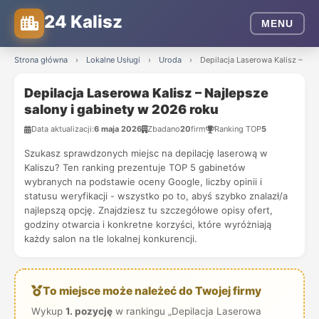
24 Kalisz
MENU
Strona główna
›
Lokalne Usługi
›
Uroda
›
Depilacja Laserowa Kalisz – Naj
Depilacja Laserowa Kalisz – Najlepsze
salony i gabinety w 2026 roku
Data aktualizacji:
6 maja 2026
Zbadano
20
firm
Ranking TOP
5
Szukasz sprawdzonych miejsc na depilację laserową w
Kaliszu? Ten ranking prezentuje TOP 5 gabinetów
wybranych na podstawie oceny Google, liczby opinii i
statusu weryfikacji - wszystko po to, abyś szybko znalazł/a
najlepszą opcję. Znajdziesz tu szczegółowe opisy ofert,
godziny otwarcia i konkretne korzyści, które wyróżniają
każdy salon na tle lokalnej konkurencji.
To miejsce może należeć do Twojej firmy
Wykup
1. pozycję
w rankingu „Depilacja Laserowa