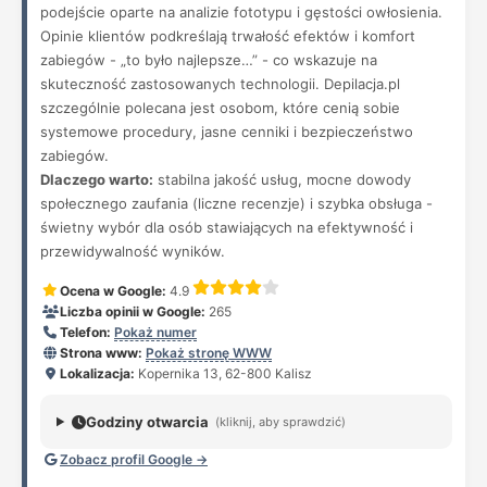
podejście oparte na analizie fototypu i gęstości owłosienia.
Opinie klientów podkreślają trwałość efektów i komfort
zabiegów - „to było najlepsze…” - co wskazuje na
skuteczność zastosowanych technologii. Depilacja.pl
szczególnie polecana jest osobom, które cenią sobie
systemowe procedury, jasne cenniki i bezpieczeństwo
zabiegów.
Dlaczego warto:
stabilna jakość usług, mocne dowody
społecznego zaufania (liczne recenzje) i szybka obsługa -
świetny wybór dla osób stawiających na efektywność i
przewidywalność wyników.
Ocena w Google:
4.9
Liczba opinii w Google:
265
Telefon:
Pokaż numer
Strona www:
Pokaż stronę WWW
Lokalizacja:
Kopernika 13, 62-800 Kalisz
Godziny otwarcia
(kliknij, aby sprawdzić)
Zobacz profil Google →