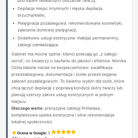
pod kątem delikatnych obszarów twarzy,
Depilacja miejsc intymnych i męska depilacja
brzucha/klatki,
Pielęgnacja pozabiegowa: rekomendowane kosmetyki,
zalecenia domowej pielęgnacji,
Dodatkowe usługi estetyczne: makijaż permanentny,
zabiegi odmładzające.
Gabinet ma mocne opinie: klienci polecają go „z całego
serca”, co świadczy o zaufaniu do jakości i efektów. Monika
Cicha kładzie nacisk na bezpieczeństwo: kwalifikacja
przedzabiegowa, dokumentacja i ścisłe przestrzeganie
zaleceń pozabiegowych. To świetny wybór dla osób, które
chcą łączyć depilację z poprawą kondycji skóry twarzy lub
planują szerszy zakres usług estetycznych w jednym
miejscu.
Dlaczego warto:
precyzyjne zabiegi Primelase,
kompleksowa opieka estetyczna i silne rekomendacje
lokalnej społeczności.
Ocena w Google:
5