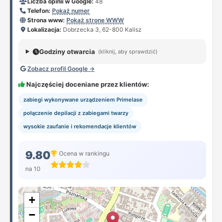
Liczba opinii w Google:
48
Telefon:
Pokaż numer
Strona www:
Pokaż stronę WWW
Lokalizacja:
Dobrzecka 3, 62-800 Kalisz
Godziny otwarcia
(kliknij, aby sprawdzić)
Zobacz profil Google →
Najczęściej doceniane przez klientów:
zabiegi wykonywane urządzeniem Primelase
połączenie depilacji z zabiegami twarzy
wysokie zaufanie i rekomendacje klientów
9.80
Ocena w rankingu
na 10
+
−