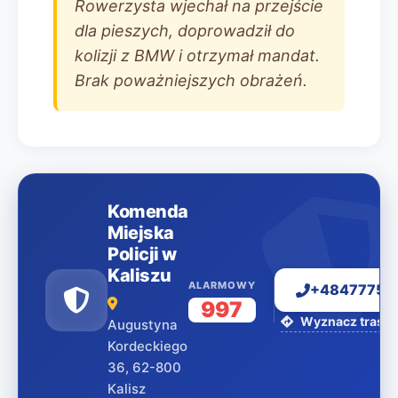
Rowerzysta wjechał na przejście
dla pieszych, doprowadził do
kolizji z BMW i otrzymał mandat.
Brak poważniejszych obrażeń.
Komenda
Miejska
Policji w
Kaliszu
ALARMOWY
+48477751
997
Wyznacz trasę 
Augustyna
Kordeckiego
36, 62-800
Kalisz