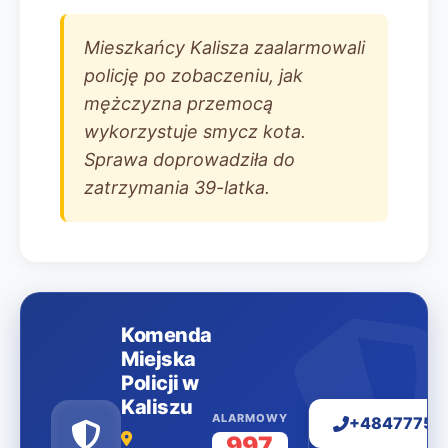
Mieszkańcy Kalisza zaalarmowali
policję po zobaczeniu, jak
mężczyzna przemocą
wykorzystuje smycz kota.
Sprawa doprowadziła do
zatrzymania 39-latka.
Komenda
Miejska
Policji w
Kaliszu
ALARMOWY
+48477751
997