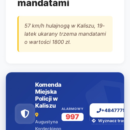
mandatami
57 km/h hulajnogą w Kaliszu, 19-
latek ukarany trzema mandatami
o wartości 1800 zł.
Komenda
Miejska
Policji w
Kaliszu
ALARMOWY
+48477751
997
Wyznacz trasę 
Augustyna
Kordeckiego