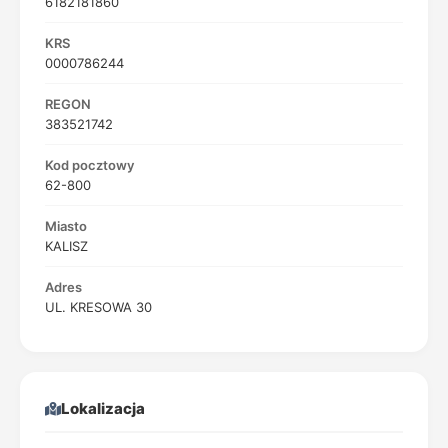
6182181860
KRS
0000786244
REGON
383521742
Kod pocztowy
62-800
Miasto
KALISZ
Adres
UL. KRESOWA 30
Lokalizacja