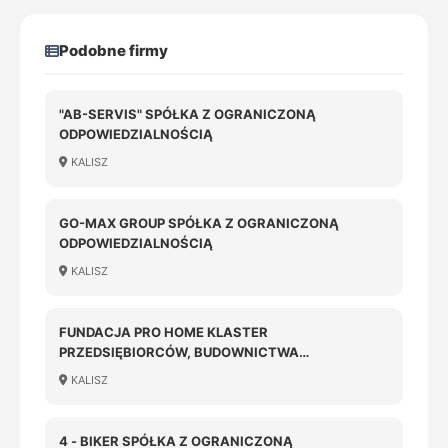
Podobne firmy
"AB-SERVIS" SPÓŁKA Z OGRANICZONĄ
ODPOWIEDZIALNOŚCIĄ
KALISZ
GO-MAX GROUP SPÓŁKA Z OGRANICZONĄ
ODPOWIEDZIALNOŚCIĄ
KALISZ
FUNDACJA PRO HOME KLASTER
PRZEDSIĘBIORCÓW, BUDOWNICTWA
PASYWNEGO, ENERGOOSZCZĘDNEGO I ENERGII
KALISZ
ODNAWIALNEJ, CZYSTEJ WODY I CZYSTEGO
POWIETRZA
4 - BIKER SPÓŁKA Z OGRANICZONĄ