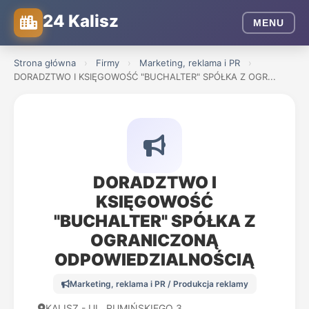
24 Kalisz
MENU
Strona główna
›
Firmy
›
Marketing, reklama i PR
›
DORADZTWO I KSIĘGOWOŚĆ "BUCHALTER" SPÓŁKA Z OGR...
DORADZTWO I
KSIĘGOWOŚĆ
"BUCHALTER" SPÓŁKA Z
OGRANICZONĄ
ODPOWIEDZIALNOŚCIĄ
Marketing, reklama i PR / Produkcja reklamy
KALISZ - UL. RUMIŃSKIEGO 3