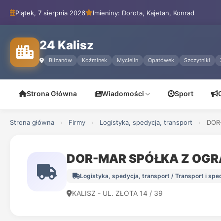
Piątek, 7 sierpnia 2026
Imieniny: Dorota, Kajetan, Konrad
24 Kalisz
Blizanów
Koźminek
Mycielin
Opatówek
Szczytniki
Strona Główna
Wiadomości
Sport
Strona główna
›
Firmy
›
Logistyka, spedycja, transport
›
DOR
DOR-MAR SPÓŁKA Z OGR
Logistyka, spedycja, transport / Transport i sp
KALISZ - UL. ZŁOTA 14 / 39