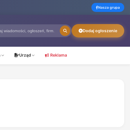
Nasza grupa
Dodaj ogłoszenie
ń
Urząd
Reklama