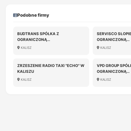
Podobne firmy
BUDTRANS SPÓŁKA Z
SERVISCO SŁOPI
OGRANICZONĄ
OGRANICZONĄ
ODPOWIEDZIALNOŚCIĄ
ODPOWIEDZIALN
KALISZ
KALISZ
ZRZESZENIE RADIO TAXI "ECHO" W
VPD GROUP SPÓŁ
KALISZU
OGRANICZONĄ
ODPOWIEDZIALN
KALISZ
KALISZ