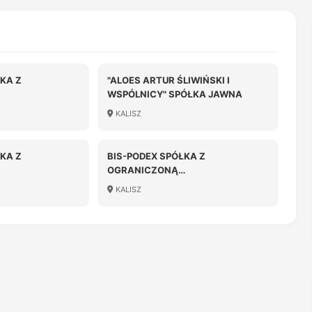
KA Z
"ALOES ARTUR ŚLIWIŃSKI I
WSPÓLNICY" SPÓŁKA JAWNA
OŚCIĄ
KALISZ
KA Z
BIS-PODEX SPÓŁKA Z
OGRANICZONĄ
OŚCIĄ SPÓŁKA
ODPOWIEDZIALNOŚCIĄ
KALISZ