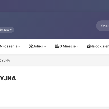
Żelazków
Ogłoszenia
Usługi
O Mieście
Na co dzie
CYJNA
CYJNA