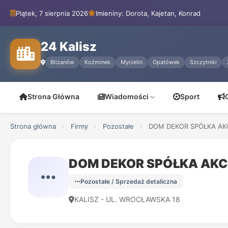
Piątek, 7 sierpnia 2026
Imieniny: Dorota, Kajetan, Konrad
24 Kalisz
Blizanów
Koźminek
Mycielin
Opatówek
Szczytniki
Strona Główna
Wiadomości
Sport
Strona główna
›
Firmy
›
Pozostałe
›
DOM DEKOR SPÓŁKA AK
DOM DEKOR SPÓŁKA AK
Pozostałe / Sprzedaż detaliczna
KALISZ - UL. WROCŁAWSKA 18