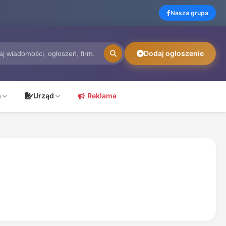
Nasza grupa
Dodaj ogłoszenie
ń
Urząd
Reklama