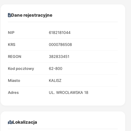
Dane rejestracyjne
NIP
6182181044
KRS
0000786508
REGON
382833451
Kod pocztowy
62-800
Miasto
KALISZ
Adres
UL. WROCŁAWSKA 18
Lokalizacja