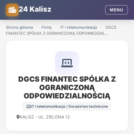
24 Kalisz
MENU
Strona główna
›
Firmy
›
IT i telekomunikacja
›
DGCS
FINANTEC SPÓŁKA Z OGRANICZONĄ ODPOWIEDZIAL...
DGCS FINANTEC SPÓŁKA Z
OGRANICZONĄ
ODPOWIEDZIALNOŚCIĄ
IT i telekomunikacja / Doradztwo techniczne
KALISZ - UL. ZIELONA 12