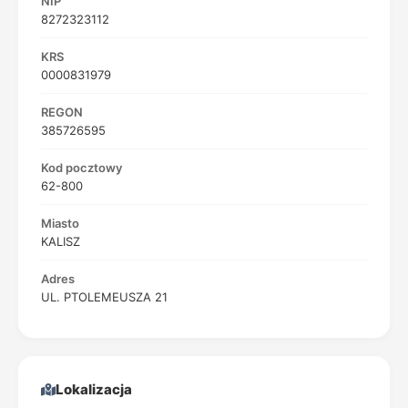
NIP
8272323112
KRS
0000831979
REGON
385726595
Kod pocztowy
62-800
Miasto
KALISZ
Adres
UL. PTOLEMEUSZA 21
Lokalizacja