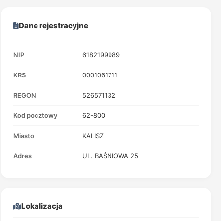
Dane rejestracyjne
NIP
6182199989
KRS
0001061711
REGON
526571132
Kod pocztowy
62-800
Miasto
KALISZ
Adres
UL. BAŚNIOWA 25
Lokalizacja