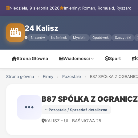
Niedziela, 9 sierpnia 2026
Imieniny: Roman, Romuald, Ryszard
24 Kalisz
Blizanów
Koźminek
Mycielin
Opatówek
Szczytniki
Strona Główna
Wiadomości
Sport
Strona główna
›
Firmy
›
Pozostałe
›
B87 SPÓŁKA Z OGRANI
B87 SPÓŁKA Z OGRANIC
Pozostałe / Sprzedaż detaliczna
KALISZ - UL. BAŚNIOWA 25