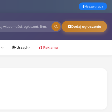
Nasza grupa
Dodaj ogłoszenie
ń
Urząd
Reklama