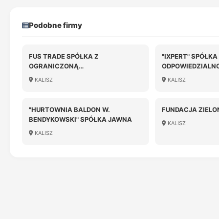
Podobne firmy
FUS TRADE SPÓŁKA Z
"IXPERT" SPÓŁK
OGRANICZONĄ
ODPOWIEDZIALN
ODPOWIEDZIALNOŚCIĄ
LIKWIDACJI
KALISZ
KALISZ
"HURTOWNIA BALDON W.
FUNDACJA ZIELO
BENDYKOWSKI" SPÓŁKA JAWNA
KALISZ
KALISZ