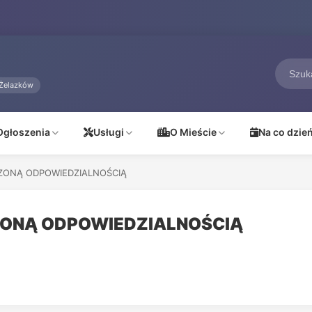
Żelazków
Ogłoszenia
Usługi
O Mieście
Na co dzie
CZONĄ ODPOWIEDZIALNOŚCIĄ
ZONĄ ODPOWIEDZIALNOŚCIĄ