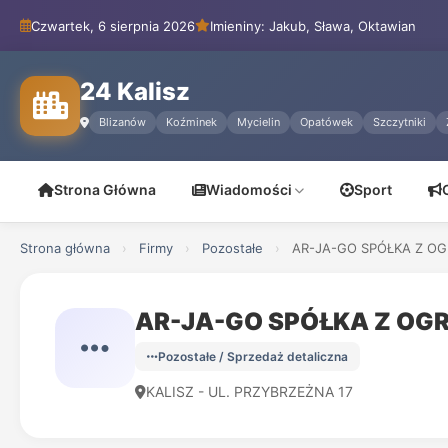
Czwartek, 6 sierpnia 2026
Imieniny: Jakub, Sława, Oktawian
24 Kalisz
Blizanów
Koźminek
Mycielin
Opatówek
Szczytniki
Strona Główna
Wiadomości
Sport
Strona główna
›
Firmy
›
Pozostałe
›
AR-JA-GO SPÓŁKA Z OG
AR-JA-GO SPÓŁKA Z OG
Pozostałe / Sprzedaż detaliczna
KALISZ - UL. PRZYBRZEŻNA 17