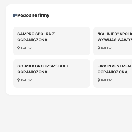
Podobne firmy
SAMPRO SPÓŁKA Z
"KALINIEC" SPÓ
OGRANICZONĄ
WYWIJAS WAWRZ
ODPOWIEDZIALNOŚCIĄ
KRZYSZTOF WAW
KALISZ
KALISZ
GO-MAX GROUP SPÓŁKA Z
EWR INVESTMENT
OGRANICZONĄ
OGRANICZONĄ
ODPOWIEDZIALNOŚCIĄ
ODPOWIEDZIALN
KALISZ
KALISZ