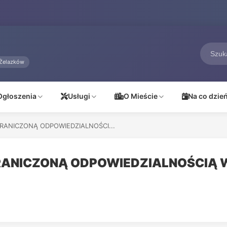
Żelazków
Ogłoszenia
Usługi
O Mieście
Na co dzie
RANICZONĄ ODPOWIEDZIALNOŚCI...
RANICZONĄ ODPOWIEDZIALNOŚCIĄ W