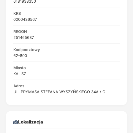
6181938350
KRS
0000436567
REGON
251465687
Kod pocztowy
62-800
Miasto
KALISZ
Adres
UL. PRYMASA STEFANA WYSZYŃSKIEGO 34A / C
Lokalizacja