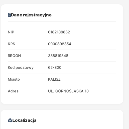
Dane rejestracyjne
NIP
6182188862
KRS
0000898354
REGON
388819848
Kod pocztowy
62-800
Miasto
KALISZ
Adres
UL. GÓRNOŚLĄSKA 10
Lokalizacja