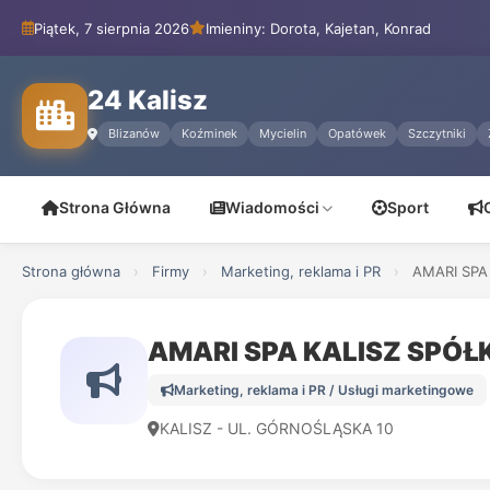
Piątek, 7 sierpnia 2026
Imieniny: Dorota, Kajetan, Konrad
24 Kalisz
Blizanów
Koźminek
Mycielin
Opatówek
Szczytniki
Strona Główna
Wiadomości
Sport
Strona główna
›
Firmy
›
Marketing, reklama i PR
›
AMARI SPA
AMARI SPA KALISZ SPÓ
Marketing, reklama i PR / Usługi marketingowe
KALISZ - UL. GÓRNOŚLĄSKA 10