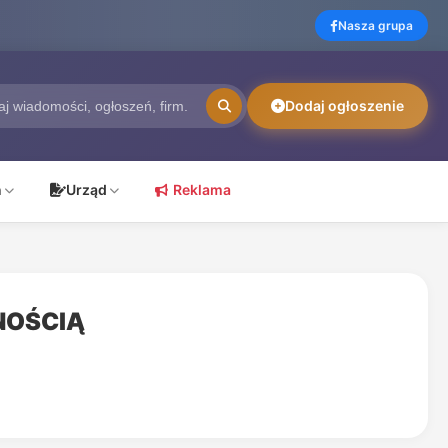
Nasza grupa
Dodaj ogłoszenie
ń
Urząd
Reklama
NOŚCIĄ