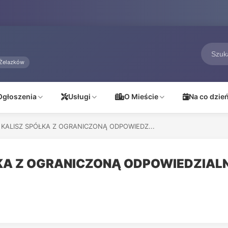
Żelazków
Ogłoszenia
Usługi
O Mieście
Na co dzie
 KALISZ SPÓŁKA Z OGRANICZONĄ ODPOWIEDZ...
ŁKA Z OGRANICZONĄ ODPOWIEDZIAL