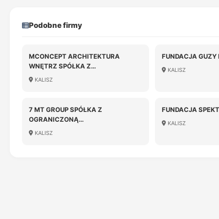
Podobne firmy
MCONCEPT ARCHITEKTURA
FUNDACJA GUZY 
WNĘTRZ SPÓŁKA Z
KALISZ
OGRANICZONĄ
KALISZ
ODPOWIEDZIALNOŚCIĄ
7 MT GROUP SPÓŁKA Z
FUNDACJA SPEK
OGRANICZONĄ
KALISZ
ODPOWIEDZIALNOŚCIĄ
KALISZ