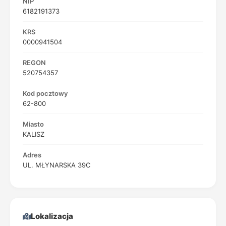
NIP
6182191373
KRS
0000941504
REGON
520754357
Kod pocztowy
62-800
Miasto
KALISZ
Adres
UL. MŁYNARSKA 39C
Lokalizacja