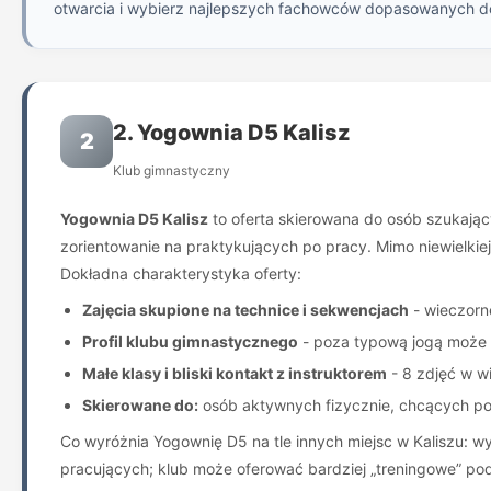
otwarcia i wybierz najlepszych fachowców dopasowanych d
2. Yogownia D5 Kalisz
2
Klub gimnastyczny
Yogownia D5 Kalisz
to oferta skierowana do osób szukając
zorientowanie na praktykujących po pracy. Mimo niewielkiej
Dokładna charakterystyka oferty:
Zajęcia skupione na technice i sekwencjach
- wieczorne
Profil klubu gimnastycznego
- poza typową jogą może 
Małe klasy i bliski kontakt z instruktorem
- 8 zdjęć w wi
Skierowane do:
osób aktywnych fizycznie, chcących poł
Co wyróżnia Yogownię D5 na tle innych miejsc w Kaliszu: w
pracujących; klub może oferować bardziej „treningowe” po