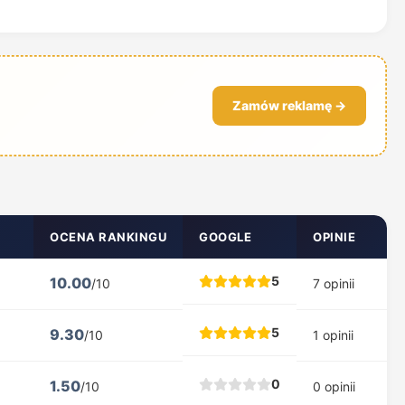
Zamów reklamę →
OCENA RANKINGU
GOOGLE
OPINIE
5
10.00
/10
7 opinii
5
9.30
/10
1 opinii
0
1.50
/10
0 opinii