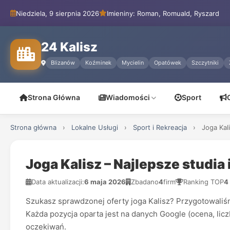
Niedziela, 9 sierpnia 2026
Imieniny: Roman, Romuald, Ryszard
24 Kalisz
Blizanów
Koźminek
Mycielin
Opatówek
Szczytniki
Strona Główna
Wiadomości
Sport
Strona główna
›
Lokalne Usługi
›
Sport i Rekreacja
›
Joga Kal
Joga Kalisz – Najlepsze studia 
Data aktualizacji:
6 maja 2026
Zbadano
4
firm
Ranking TOP
4
Szukasz sprawdzonej oferty joga Kalisz? Przygotowaliśm
Każda pozycja oparta jest na danych Google (ocena, liczb
oczekiwań.