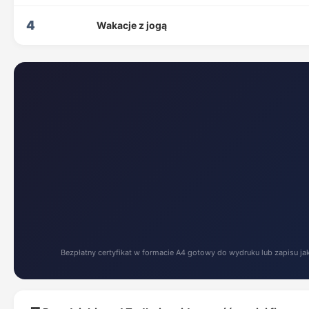
4
Wakacje z jogą
Bezpłatny certyfikat w formacie A4 gotowy do wydruku lub zapisu ja