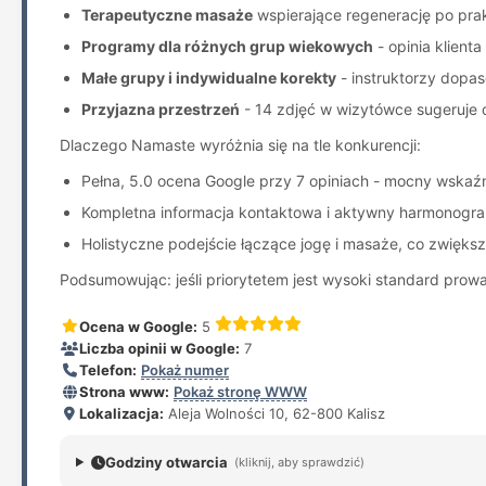
Terapeutyczne masaże
wspierające regenerację po pra
Programy dla różnych grup wiekowych
- opinia klient
Małe grupy i indywidualne korekty
- instruktorzy dopa
Przyjazna przestrzeń
- 14 zdjęć w wizytówce sugeruje d
Dlaczego Namaste wyróżnia się na tle konkurencji:
Pełna, 5.0 ocena Google przy 7 opiniach - mocny wskaźni
Kompletna informacja kontaktowa i aktywny harmonogram
Holistyczne podejście łączące jogę i masaże, co zwiększ
Podsumowując: jeśli priorytetem jest wysoki standard pro
Ocena w Google:
5
Liczba opinii w Google:
7
Telefon:
Pokaż numer
Strona www:
Pokaż stronę WWW
Lokalizacja:
Aleja Wolności 10, 62-800 Kalisz
Godziny otwarcia
(kliknij, aby sprawdzić)