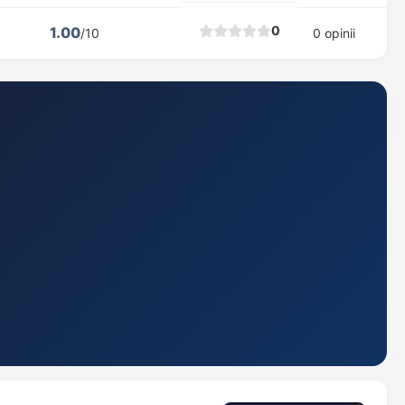
0
1.00
/10
0 opinii