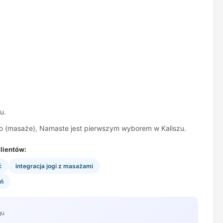
u.
go (masaże), Namaste jest pierwszym wyborem w Kaliszu.
lientów:
ć
integracja jogi z masażami
eń
gu