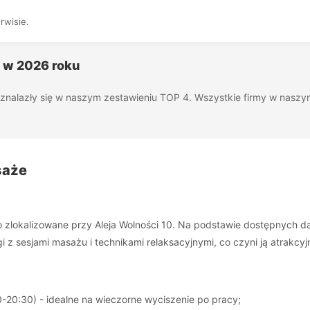
rwisie.
4 w 2026 roku
óre znalazły się w naszym zestawieniu TOP 4. Wszystkie firmy w nas
saże
 zlokalizowane przy Aleja Wolności 10. Na podstawie dostępnych d
ogi z sesjami masażu i technikami relaksacyjnymi, co czyni ją atrakc
0-20:30) - idealne na wieczorne wyciszenie po pracy;