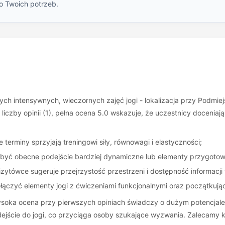
o Twoich potrzeb.
ych intensywnych, wieczornych zajęć jogi - lokalizacja przy Podmie
 liczby opinii (1), pełna ocena 5.0 wskazuje, że uczestnicy docenia
 terminy sprzyjają treningowi siły, równowagi i elastyczności;
być obecne podejście bardziej dynamiczne lub elementy przygoto
zytówce sugeruje przejrzystość przestrzeni i dostępność informacji 
ączyć elementy jogi z ćwiczeniami funkcjonalnymi oraz początkuj
ysoka ocena przy pierwszych opiniach świadczy o dużym potencjale 
dejście do jogi, co przyciąga osoby szukające wyzwania. Zalecamy