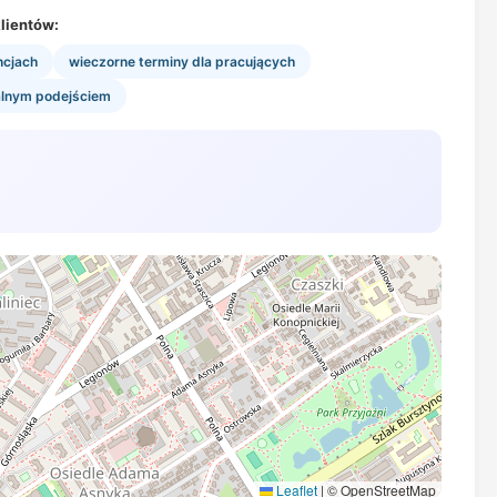
lientów:
ncjach
wieczorne terminy dla pracujących
alnym podejściem
Leaflet
|
© OpenStreetMap