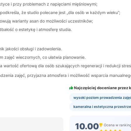
ktyce i przy problemach z napięciami mięśniowymi;
a podkreśla, że studio polecane jest „dla osób w każdym wieku”;
sowują warianty asan do możliwości uczestników;
bałość o estetykę i atmosferę studia.
k jakości obsługi i zadowolenia.
 zajęć wieczornych, co ułatwia planowanie.
a wartość ofertową dla osób szukających regeneracji i redukcji stres
wadzenia zajęć, przyjazna atmosfera i możliwość wsparcia manualne
Najczęściej doceniane przez k
wysoki poziom prowadzenia zaję
kameralna i estetyczna przestrz
10.00
Ocena w rankin