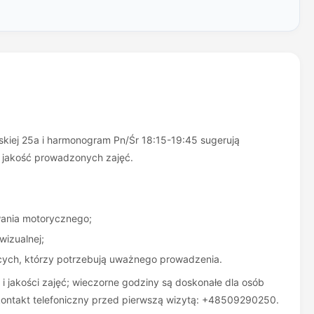
jskiej 25a i harmonogram Pn/Śr 18:15-19:45 sugerują
ją jakość prowadzonych zajęć.
wania motorycznego;
wizualnej;
ących, którzy potrzebują uważnego prowadzenia.
i jakości zajęć; wieczorne godziny są doskonałe dla osób
 kontakt telefoniczny przed pierwszą wizytą: +48509290250.