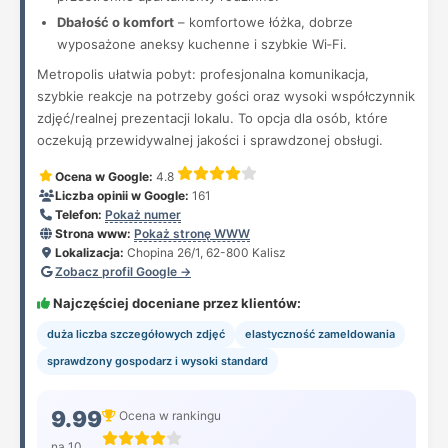
Dbałość o komfort
– komfortowe łóżka, dobrze
wyposażone aneksy kuchenne i szybkie Wi‑Fi.
Metropolis ułatwia pobyt: profesjonalna komunikacja,
szybkie reakcje na potrzeby gości oraz wysoki współczynnik
zdjęć/realnej prezentacji lokalu. To opcja dla osób, które
oczekują przewidywalnej jakości i sprawdzonej obsługi.
Ocena w Google:
4.8
Liczba opinii w Google:
161
Telefon:
Pokaż numer
Strona www:
Pokaż stronę WWW
Lokalizacja:
Chopina 26/1, 62-800 Kalisz
Zobacz profil Google →
Najczęściej doceniane przez klientów:
duża liczba szczegółowych zdjęć
elastyczność zameldowania
sprawdzony gospodarz i wysoki standard
9.99
Ocena w rankingu
na 10