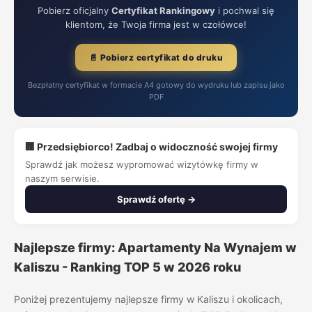
Pobierz oficjalny
Certyfikat Rankingowy
i pochwal się
klientom, że Twoja firma jest w czołówce!
📄 Pobierz certyfikat do druku
Bezpłatny certyfikat w formacie A4 gotowy do wydruku lub zapisu jako
PDF
🏢 Przedsiębiorco! Zadbaj o widoczność swojej firmy
Sprawdź jak możesz wypromować wizytówkę firmy w
naszym serwisie.
Sprawdź ofertę →
Najlepsze firmy: Apartamenty Na Wynajem w
Kaliszu - Ranking TOP 5 w 2026 roku
Poniżej prezentujemy najlepsze firmy w Kaliszu i okolicach,