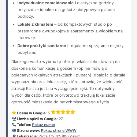
Indywidualne zameldowanie
i elastyczne godziny
przyjazdu - idealne dla gości z nietypowym planem
podróży.
Lokale z klimatem
– od kompaktowych studio po
przestronne dwupokojowe apartamenty z widokiem na
starówkę.
Dobre praktyki sanitarne
i regularne sprzątanie między
pobytami.
Dlaczego warto wybrać tę ofertę: właściciele stawiają na
doskonałą komunikację z gościem (opinie mówią o
polecanych lokalnych atrakcjach i pubach), dbałość o detale
wyposażenia oraz lokalizację, która sprawia, że większość
atrakcji Kalisza jest na wyciągnięcie ręki. To optymalny
wybór dla osób, które priorytetowo traktują lokalizację i
gotowość mieszkania do natychmiastowego użycia.
Ocena w Google:
5
Liczba opinii w Google:
27
Telefon:
Pokaż numer
Strona www:
Pokaż stronę WWW
Lokalizacja:
Złota 1/5, 62-800 Kalisz