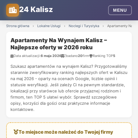
24 Kalisz
MENU
Strona główna
›
Lokalne Usługi
›
Noclegi i Turystyka
›
Apartamenty Na Wyn
Apartamenty Na Wynajem Kalisz –
Najlepsze oferty w 2026 roku
Data aktualizacji:
6 maja 2026
Zbadano
20
firm
Ranking TOP
5
Szukasz apartamentów na wynajem Kalisz? Przygotowaliśmy
starannie zweryfikowany ranking najlepszych ofert w Kaliszu
na maj 2026 - oparty na ocenach Google, liczbie opinii i
statusie weryfikacji. Jeśli zależy Ci na pewnym standardzie,
lokalizacji przy starówce lub ofercie przyjaznej rodzinom i
firmom, ten TOP 5 ułatwi wybór. Sprawdź szczegółowe
opisy, korzyści dla gości oraz praktyczne informacje
kontaktowe.
To miejsce może należeć do Twojej firmy