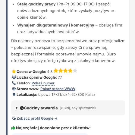
Stałe godziny pracy
(Pn–Pt 09:00–17:00) i zespół
doświadczonych agentek, które zyskały pozytywne
opinie klientów.
Wynajem długoterminowy i komercyjny
– obsługa firm
oraz indywidualnych inwestorów.
Dla najemcy oznacza to bezpieczeństwo oraz profesjonalizm
- polecane rozwiązanie, gdy zależy Ci na sprawnej,
bezpiecznej i formalnie poprawnej umowie najmu. Biuro
efektywnie łączy ofertę rynkową z lokalnym know‑how.
Ocena w Google:
4.8
Liczba opinii w Google:
77
Telefon:
Pokaż numer
Strona www:
Pokaż stronę WWW
Lokalizacja:
Lipowa 17-21/lok.1, 62-800 Kalisz
Godziny otwarcia
(kliknij, aby sprawdzić)
Zobacz profil Google →
Najczęściej doceniane przez klientów: