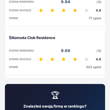
9.94
/10
4.8
77 opinii
5
9.69
/10
4.6
503 opinii
🏆
Znalazłeś swoją firmę w rankingu?