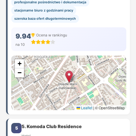
profesjonalne pośrednictwo i dokumentacja
stacjonarne biuro z godzinami pracy
szeroka baza ofert długoterminowych
9.94
Ocena w rankingu
na 10
+
−
Leaflet
|
© OpenStreetMap
5. Komoda Club Residence
5
Hotel