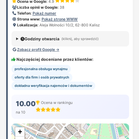
Ocena w Google:
4.9
Liczba opinii w Google:
38
Telefon:
Pokaż numer
Strona www:
Pokaż stronę WWW
Lokalizacja:
Aleja Wolności 10/2, 62-800 Kalisz
Godziny otwarcia
(kliknij, aby sprawdzić)
Zobacz profil Google →
Najczęściej doceniane przez klientów:
profesjonalna obsługa wynajmu
oferty dla firm i osób prywatnych
dokładna weryfikacja najemców i dokumentów
10.00
Ocena w rankingu
na 10
+